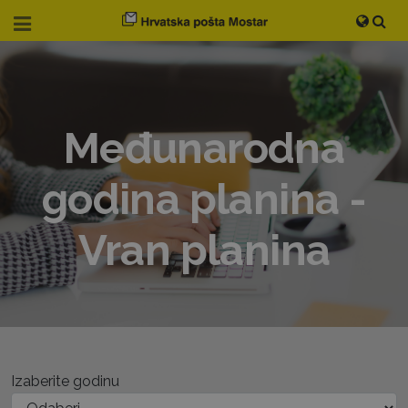
Međunarodna
godina planina -
Vran planina
Izaberite godinu