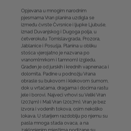
Opjevana u mnogim narodnim
pjesmama Vran planina uzdigla se
između čvrste Čvrsnice i ljupke Ljubuše,
iznad Duvanjskog i Dugoga polja, u
četverokutu Tomislavgrada, Prozora,
Jablanice i Posušja. Planina u obliku
stošca vjerojatno je nazvana po
vranom(mrkom i tamnom) izgledu.
Građen je od jurskih i krednih vapnenaca i
dolomita. Padine u podnožju Vrana
obrasle su bukovom i klekovom šumom,
dok u vrtačama, dragama i docima rastu
jele i borovi. Najveći vrhovi su Veliki Vran
(2074m) i Mali Vran (2017m). Vran je bez
izvora i vodenih tokova, osim nekoliko
lokava. U starijem razdoblju po njemu su
pasla mnoga stada ovaca, a na
zaklonjenim mjestima podizane su