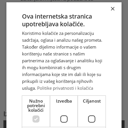
pojate, torovi i pastirski stanovi. Narodna
×
predaja za Vran veže čuvena hajduka
Ova internetska stranica
Mijata Tomića iz 17. st. Više je lokaliteta
upotrebljava kolačiće.
na Vranu i u njegovoj okolici koji se zovu
Koristimo kolačiće za personalizaciju
Mijatova pećina. Godina 2002.
sadržaja, oglasa i analizu našeg prometa.
proglašena je Međunarodnom godinom
Također dijelimo informacije o vašem
planina, u kojoj se također obilježava 110
korištenju naše stranice s našim
godina planinarstva u BiH. Nakon
partnerima za oglašavanje i analitiku koji
osnivanja Hrvatskog planinarskog
ih mogu kombinirati s drugim
društva u Zagrebu 1874. u BiH
informacijama koje ste im dali ili koje su
gradovima osnivaju se njegove
prikupili iz vašeg korištenja njihovih
podružnice, čije tradicije nastavlja
usluga.
Politike privatnosti i kolačića
Planinarski savez Herceg-Bosne, koji je
utemeljen 1995. HPT je izdala prigodnu
Nužno
Izvedba
Ciljanost
omotnicu prvog dana i maksimum kartu.
potrebni
kolačići
Izaberite podkategoriju
Marka