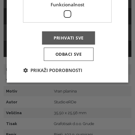
Funkcionalnost
Arak
FDC
PRIHVATI SVE
MC
ODBACI SVE
PRIKAŽI PODROBNOSTI
Broj marke
81
Vrsta
Redovita
Motiv
Vran planina
Autor
Studio eRDe
Veličina
35,50 x 25,56 mm
Tisak
Grafotisak d.o.o. Grude
Papir
Bijeli, 102 g, gumirani