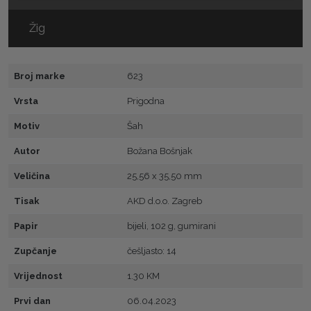
Žig
Broj marke
623
Vrsta
Prigodna
Motiv
Šah
Autor
Božana Bošnjak
Veličina
25,56 x 35,50 mm
Tisak
AKD d.o.o. Zagreb
Papir
bijeli, 102 g, gumirani
Zupčanje
češljasto: 14
Vrijednost
1.30 KM
Prvi dan
06.04.2023