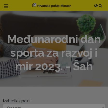
Međunarodni dan
sporta za razvoj i
mir 2023. - Šah
Izaberite godinu