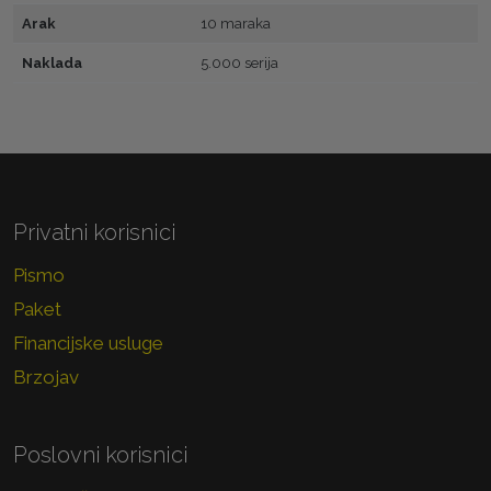
Arak
10 maraka
Naklada
5.000 serija
Privatni korisnici
Pismo
Paket
Financijske usluge
Brzojav
Poslovni korisnici