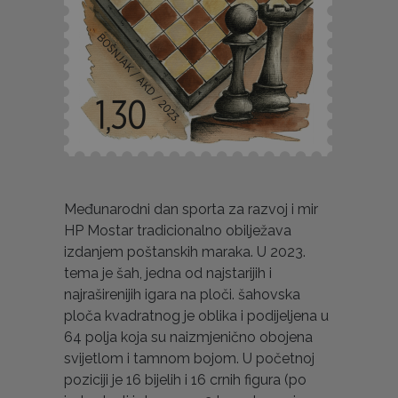
Međunarodni dan sporta za razvoj i mir
HP Mostar tradicionalno obilježava
izdanjem poštanskih maraka. U 2023.
tema je šah, jedna od najstarijih i
najraširenijih igara na ploči. šahovska
ploča kvadratnog je oblika i podijeljena u
64 polja koja su naizmjenično obojena
svijetlom i tamnom bojom. U početnoj
poziciji je 16 bijelih i 16 crnih figura (po