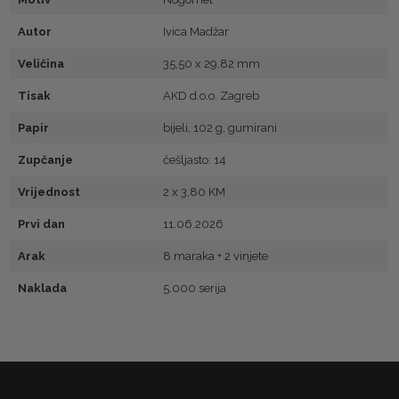
Autor
Ivica Madžar
Veličina
35,50 x 29,82 mm
Tisak
AKD d.o.o. Zagreb
Papir
bijeli, 102 g, gumirani
Zupčanje
češljasto: 14
Vrijednost
2 x 3,80 KM
Prvi dan
11.06.2026
Arak
8 maraka + 2 vinjete
Naklada
5.000 serija