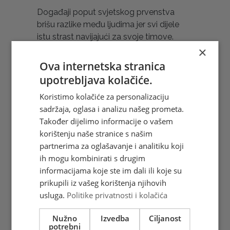
Događaji poput svjetskog prvenstva
brišu razlike među ljudima jer svi dijele
istu strast navijajući za svoje timove.
×
Svjetsko nogometno prvenstvo -
Sjeverna Amerika 2026. prvo je svjetsko
Ova internetska stranica
prvenstvo koje organiziraju tri zemlje:
upotrebljava kolačiće.
Kanada, Meksiko i SAD-e. Svečanost
Koristimo kolačiće za personalizaciju
otvaranja održat će se 11. lipnja na
sadržaja, oglasa i analizu našeg prometa.
stadionu Azteca u glavnom meksičkom
Također dijelimo informacije o vašem
gradu Ciudad de Mexicu. Finale će se
korištenju naše stranice s našim
igrati 19. srpnja na stadionu MetLife u
partnerima za oglašavanje i analitiku koji
New Yorku. (Željka Šaravanja)
ih mogu kombinirati s drugim
Hrvatska pošta d.o.o. Mostar tiskala je 2
informacijama koje ste im dali ili koje su
prigodne poštanske marke u arku od 8
prikupili iz vašeg korištenja njihovih
maraka + 2 vinjete, žig i omotnicu prvoga
usluga.
Politike privatnosti i kolačića
dana (FDC). Marke i prateći materijali
mogu se kupiti u poštanskim uredima HP
Nužno
Izvedba
Ciljanost
potrebni
Mostar i online na
www.epostshop.ba