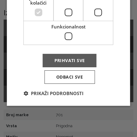
kolačići
Izaberite podkategoriju
Funkcionalnost
Marka
Arak
PRIHVATI SVE
FDC
ODBACI SVE
Žig
PRIKAŽI PODROBNOSTI
Prospekt
Broj marke
701
Vrsta
Prigodna
Motiv
Nogomet