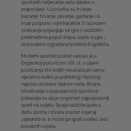
sportskih natjecanja sežu daleko u
prapovijest. U početku su trčanje,
bacanje, hrvanje, plivanje, gađanje i sl.
imali potpuno vojni karakter. S razvojem
civilizacije pojavljuju se igre s različitim
predmetima poput štapa, lopte, kugle …
te posebno izgrađena borilišta ili igrališta.
Moderni sportski pokret nastao je u
Engleskoj polovicom XIX. st. s ciljem
postizanja što boljih rezultata pri čemu
nije bitno koliko je psihičkog i fizičkog
napora utrošeno tijekom rada. Brojna
istraživanja o popularnosti sportova
pokazala su da je nogomet najpopularniji
sport na svijetu. Spaja različite ljude u
duhu sporta i stvara snažan osjećaj
zajedništva, a može ga igrati svatko, bez
posebnih uvjeta.