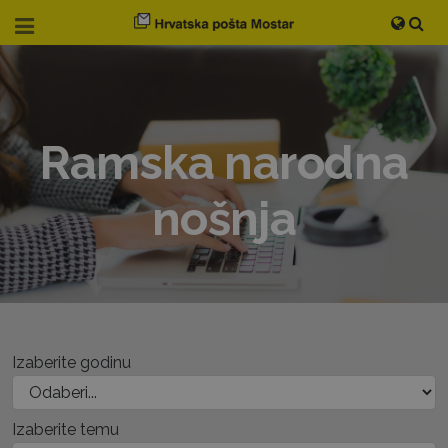
Ramska narodna
nošnja
Izaberite godinu
Izaberite temu