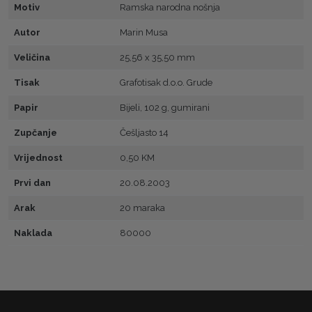
Motiv
Ramska narodna nošnja
Autor
Marin Musa
Veličina
25,56 x 35,50 mm
Tisak
Grafotisak d.o.o. Grude
Papir
Bijeli, 102 g, gumirani
Zupčanje
Češljasto 14
Vrijednost
0,50 KM
Prvi dan
20.08.2003
Arak
20 maraka
Naklada
80000