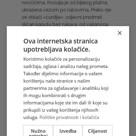
novčićima. Košulja je od bijelog platna,
ukrašena vezom po rubovima. Preko nje
se oblači »ćurdija«, odjevni predmet
sličan kaputu bez rukava, od valjanoga
×
vunenog sukna. »Ćurdija« doseže do
ispod koljena i ukrašava se privjescima
Ova internetska stranica
od čohe, vezom u boji, šljokicama i
upotrebljava kolačiće.
novčićima pričvršćenima na odjeću.
Koristimo kolačiće za personalizaciju
Djevojke za udaju stavljaju na sebe
sadržaja, oglasa i analizu našeg prometa.
»kitnju« (nakit). Na glavi se nose kapa,
Također dijelimo informacije o vašem
»fes« i marama. Na »fes« se prišiva
korištenju naše stranice s našim
srebrni novac. Preko »fesa« se stavlja
partnerima za oglašavanje i analitiku koji
vezena »krpa« (marama). Marame su
ih mogu kombinirati s drugim
jednake kod djevojaka i mladih žena. U
informacijama koje ste im dali ili koje su
starijih je žena manje šara na »krpi«.
prikupili iz vašeg korištenja njihovih
Ornamenti na marami i uopće na platnu
usluga.
Politike privatnosti i kolačića
najčešće su boje trule višnje. Na košulju
se stavlja vunena pregača, »pregnjač ili
Nužno
Izvedba
Ciljanost
pregač«, s uzicama koje služe i umjesto
potrebni