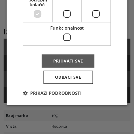
kolačići
pojasa. Hrvatska pošta Mostar izdala je
prigodnu omotnicu prvog dana i
maksimum kartu.
Funkcionalnost
Izaberite podkategoriju
Marka
PRIHVATI SVE
Arak
ODBACI SVE
FDC
PRIKAŽI PODROBNOSTI
MC
Broj marke
109
Vrsta
Redovita