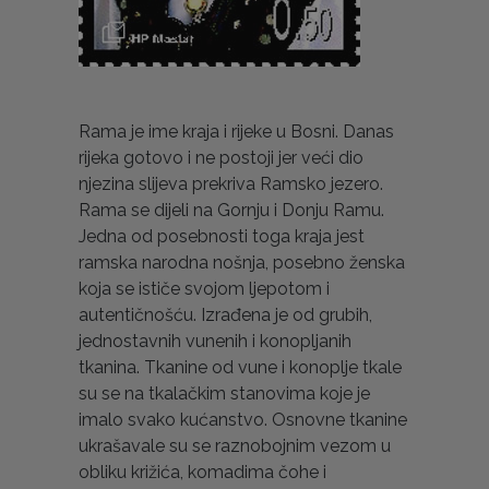
Rama je ime kraja i rijeke u Bosni. Danas
rijeka gotovo i ne postoji jer veći dio
njezina slijeva prekriva Ramsko jezero.
Rama se dijeli na Gornju i Donju Ramu.
Jedna od posebnosti toga kraja jest
ramska narodna nošnja, posebno ženska
koja se ističe svojom ljepotom i
autentičnošću. Izrađena je od grubih,
jednostavnih vunenih i konopljanih
tkanina. Tkanine od vune i konoplje tkale
su se na tkalačkim stanovima koje je
imalo svako kućanstvo. Osnovne tkanine
ukrašavale su se raznobojnim vezom u
obliku križića, komadima čohe i