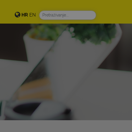
HR
EN