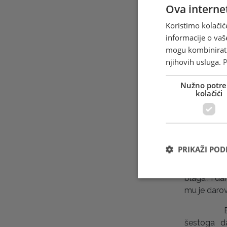
Ova internet
Koristimo kolačić
informacije o vaš
mogu kombinirati 
U Evanđel
njihovih usluga.
P
Isusu, pra
mudraca ili
Nužno potre
kolačići
muškarci u 
te različit
se zovu, ali
Oni su pre
kraljevstvo
PRIKAŽI PO
simboliku:
asirskom „B
blaga“. I da
mu je darov
Blagdan Sv
šestoga d