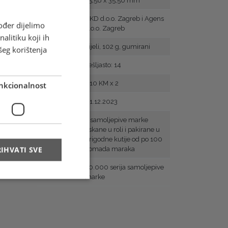
Veličina
25,56 x 35,50 mm
Tisak
AKD d.o.o. Zagreb i Agens
ođer dijelimo
d.o.o. Zagreb
alitiku koji ih
Papir
bijeli, 102 g, gumirani
šeg korištenja
Zupčanje
češljasto: 14
Vrijednost
1,10 KM x 2
nkcionalnost
Prvi dan
01.12.2023
Arak
2 samoljepive marke
tiskane u roli i pakirane u
prigodne kutije od po 100
IHVATI SVE
komada maraka
Naklada
50.000 serija samoljepive
marke