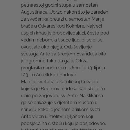
petnaestoj godini stupa u samostan
Augustinaca. Ubrzo nakon što je zaređen
za svećenika prelazi u samostan Manje
braće u Olivares kod Koimbre. Najveći
uspjeh imao je propovijedajući, često pod
vedrim nebom, a tisuće ljudi bi se bi se
okupljale oko njega. Oduševljenje
svetoga Ante za širenjem Evanđelja bilo
je ogromno tako da ga je Crkva
proglasila naučiteljem. Umro je 13. lipnja
1231. u Arcelli kod Padove.
Malo je svetaca u katoličkoj Crkvi po
kojima je Bog činio čudesa kao što je to
činio po zagovoru sv. Ante. Na slikama
ga se prikazuje s djetetom Isusom u
naručju, kako je jednom prilikom sveti
Ante viđen u molitvi, i ljiljanom koji
podsjeća na čistoću koju je posjedovao.