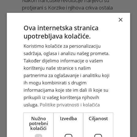
Nakon francuske revolucije franjevci su
protjerani s Korzike i njihova crkva ostala
je napuštena. Vjernici su je posjećivali na
×
blagdan sv. Ante i jedne godine, iako je
Ova internetska stranica
prošlo nekoliko mjeseci od blagdana,
upotrebljava kolačiće.
ljiljani u crkvi su još uvijek bili svježi. Njemu
se vjernici utječu i kada žele pronaći
Koristimo kolačiće za personalizaciju
izgubljene i ukradene stvari. Jednom
sadržaja, oglasa i analizu našeg prometa.
prilikom je nekom franjevačkom novaku
Također dijelimo informacije o vašem
dosadio redovnički život, napustio je
korištenju naše stranice s našim
zajednicu i sa sobom odnio svečevu
partnerima za oglašavanje i analitiku koji
Knjigu psalama. Bog je uslišao molitvu
ih mogu kombinirati s drugim
sv. Ante tako da je natrag dobio svoju
informacijama koje ste im dali ili koje su
knjigu, a i mladić se vratio svećeničkom
prikupili iz vašeg korištenja njihovih
pozivu.
usluga.
Politike privatnosti i kolačića
Hrvatska pošta d.o.o. Mostar izdala je
Nužno
Izvedba
Ciljanost
prigodnu poštansku marku u arku 10
potrebni
kolačići
maraka, žig i omotnicu prvoga dana.