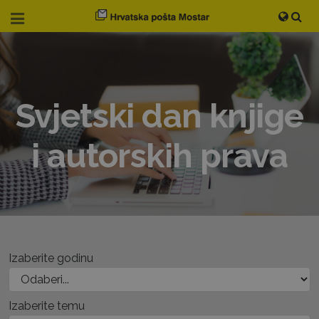
Svjetski dan knjige
i autorskih prava
Izaberite godinu
Izaberite temu