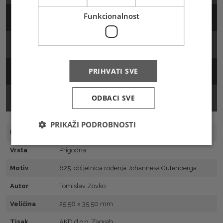
Funkcionalnost
Arak
FDC
Žig
PRIHVATI SVE
Prospekt
ODBACI SVE
PRIKAŽI PODROBNOSTI
Broj marke
599
Vrsta
Prigodna
Motiv
625. obljetnica rođenja Johannesa Gutenberga
Autor
Tomislav Zovko
Veličina
25,56 x 35,50 mm
Tisak
AKD d.o.o. Zagreb