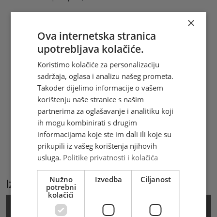
Svjetski dan knjige i autorskih prava
×
podsjeća da je važno pisati i čitati, ali je
Ova internetska stranica
važno poštovati autorska prava, prava
upotrebljava kolačiće.
koje uživaju autori književnih djela i koje
im daje isključivo pravo korištenja ili
Koristimo kolačiće za personalizaciju
davanja odobrenja drugima za korištenja
sadržaja, oglasa i analizu našeg prometa.
njihovog djela.
Također dijelimo informacije o vašem
korištenju naše stranice s našim
Hrvatska pošta d.o.o. Mostar izdala je 1
partnerima za oglašavanje i analitiku koji
prigodnu poštansku marku u arku od 8
ih mogu kombinirati s drugim
maraka + vinjeta, žig i omotnicu prvoga
informacijama koje ste im dali ili koje su
dana (FDC). Marke i prateći materijali
prikupili iz vašeg korištenja njihovih
mogu se kupiti i online na
usluga.
Politike privatnosti i kolačića
www.epostshop.ba
Nužno
Izvedba
Ciljanost
Izaberite podkategoriju
potrebni
kolačići
Marka