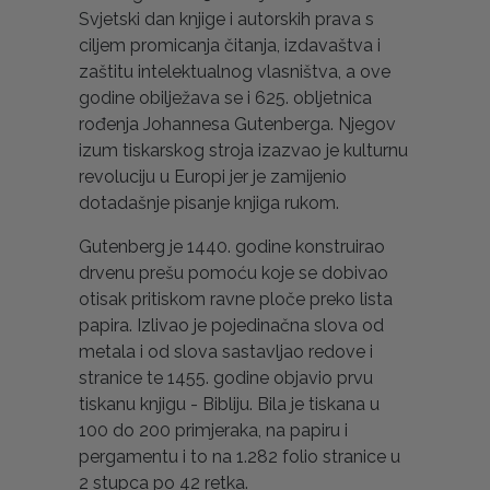
Svjetski dan knjige i autorskih prava s
ciljem promicanja čitanja, izdavaštva i
zaštitu intelektualnog vlasništva, a ove
godine obilježava se i 625. obljetnica
rođenja Johannesa Gutenberga. Njegov
izum tiskarskog stroja izazvao je kulturnu
revoluciju u Europi jer je zamijenio
dotadašnje pisanje knjiga rukom.
Gutenberg je 1440. godine konstruirao
drvenu prešu pomoću koje se dobivao
otisak pritiskom ravne ploče preko lista
papira. Izlivao je pojedinačna slova od
metala i od slova sastavljao redove i
stranice te 1455. godine objavio prvu
tiskanu knjigu - Bibliju. Bila je tiskana u
100 do 200 primjeraka, na papiru i
pergamentu i to na 1.282 folio stranice u
2 stupca po 42 retka.