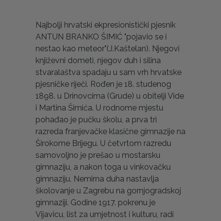
Najbolji hrvatski ekpresionistički pjesnik
ANTUN BRANKO ŠIMIĆ "pojavio se i
nestao kao meteor"(J.Kaštelan). Njegovi
književni dometi, njegov duh i silina
stvaralaštva spadaju u sam vrh hrvatske
pjesničke riječi. Rođen je 18. studenog
1898. u Drinovcima (Grude) u obitelji Vide
i Martina Šimića. U rodnome mjestu
pohađao je pučku školu, a prva tri
razreda franjevačke klasične gimnazije na
Širokome Brijegu. U četvrtom razredu
samovoljno je prešao u mostarsku
gimnaziju, a nakon toga u vinkovačku
gimnaziju, Nemirna duha nastavlja
školovanje u Zagrebu na gornjogradskoj
gimnaziji. Godine 1917. pokrenu je
Vijavicu, list za umjetnost i kulturu, radi