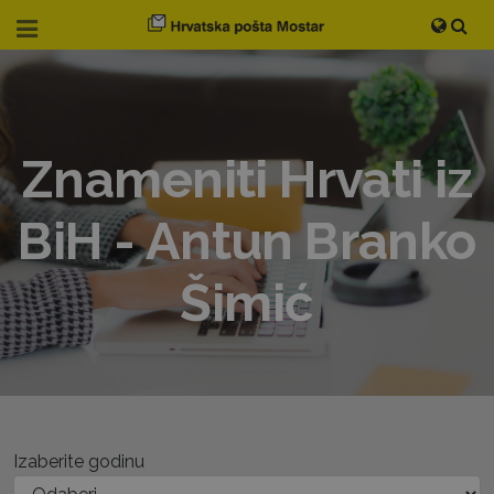
Znameniti Hrvati iz
BiH - Antun Branko
Šimić
Izaberite godinu