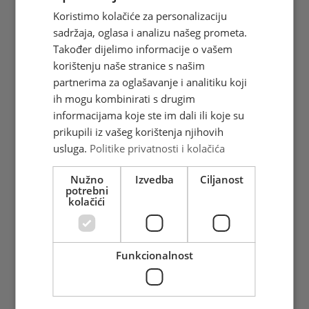
bi se nazvati antologijskim (Pjesnici, Veče
Koristimo kolačiće za personalizaciju
i ja, Opomena, Ručak siromaha, Žene
sadržaja, oglasa i analizu našeg prometa.
pred uredima, Smrt i ja, Pjesma jednom
Također dijelimo informacije o vašem
brijegu, Smrt i dr.). Nakon pisanja po uzoru
korištenju naše stranice s našim
na Matoša, Kranjčevića, Vidrića i
partnerima za oglašavanje i analitiku koji
Domjanića, oborio se na tradicionaliste i
ih mogu kombinirati s drugim
postao zagovornik nesputana izraza i
informacijama koje ste im dali ili koje su
ekspresionističkog duha. U svojoj zbirci
prikupili iz vašeg korištenja njihovih
Preobraženja slobodnim stihom pjevao je
usluga.
Politike privatnosti i kolačića
jezgrovito, ritmično, gnomično i logično.
Znao je posegnuti za deseteračkim
Nužno
Izvedba
Ciljanost
potrebni
stihom i pučkom naricaljkom. Njegove
kolačići
teme su čovjek, bol, bijeda, zvijezde,
Hercegovina,siromasi, život i smrt ("smrt
je samo nešto ljudsko“). Kad se obraća
Funkcionalnost
čovjeku opominje ga: Čovječe pazi da ne
ideš malen ispod zvijezda(OPOMENA).
Kad pjeva o tajnovitosti i postojanosti