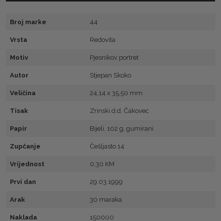
Broj marke
44
Vrsta
Redovita
Motiv
Pjesnikov portret
Autor
Stjepan Skoko
Veličina
24,14 x 35,50 mm
Tisak
Zrinski d.d. Čakovec
Papir
Bijeli, 102 g, gumirani
Zupčanje
Češljasto 14
Vrijednost
0,30 KM
Prvi dan
29.03.1999
Arak
30 maraka
Naklada
150000