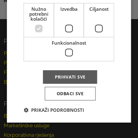
Natrag na sve vijesti
Nužno
Izvedba
Ciljanost
potrebni
kolačići
Privatni korisnici
Funkcionalnost
Pismo
Paket
Financijske usluge
PRIHVATI SVE
Brzojav
ODBACI SVE
Poslovni korisnici
PRIKAŽI PODROBNOSTI
Brza pošta
Marketinške usluge
Korporativna rješenja