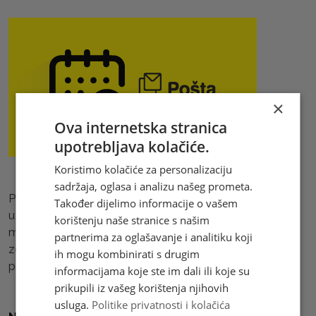
×
Ova internetska stranica
upotrebljava kolačiće.
Koristimo kolačiće za personalizaciju
sadržaja, oglasa i analizu našeg prometa.
Podsjećamo korisnike da je tijekom pandemije
Također dijelimo informacije o vašem
uzrokovane virusom COVID -19 došlo do promjena u
korištenju naše stranice s našim
međunarodnom poštanskom prometu. Ažuriran popis
partnerima za oglašavanje i analitiku koji
zemalja u koje je moguće poslati poštanske pošiljke
ih mogu kombinirati s drugim
pogledajte
ovdje.
informacijama koje ste im dali ili koje su
prikupili iz vašeg korištenja njihovih
usluga.
Politike privatnosti i kolačića