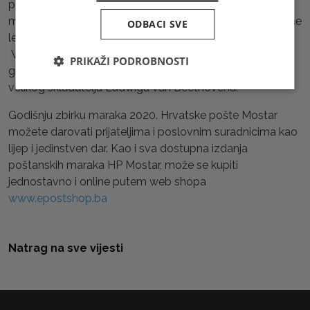
posvećene Međugorju, Božiću i Novoj godini. Uz floru s
motivima endemičnih biljaka i faunu koja prikazuje dnevne
ODBACI SVE
leptire u BiH, tu je i blok izdanja Mitovi i flora s pričom o
Vesni, slavenskoj božici proljeća i mladosti. I za kraj
PRIKAŽI PODROBNOSTI
godine, markama je obilježena 250. obljetnica rođenja
velikog skladatelja Ludwiga van Beethovena.
Godišnju zbirku maraka 2020. Hrvatske pošte Mostar
možete darovati prijateljima i poslovnim suradnicima kao
lijep i jedinstven dar. Kao i sva dostupna izdanja
poštanskih maraka HP Mostar, može se kupiti
jednostavno i online putem web shopa
www.epostshop.ba
Natrag na sve vijesti