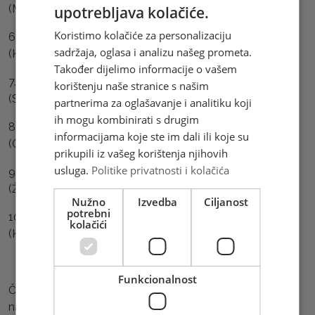
(Matići)
upotrebljava kolačiće.
Koristimo kolačiće za personalizaciju
6.nagrada - Godišnja zbirka maraka 2023. – Vesna Medić
sadržaja, oglasa i analizu našeg prometa.
(Kiseljak)
Također dijelimo informacije o vašem
7.nagrada - Godišnja zbirka maraka 2022. – Sanja Raguž
korištenju naše stranice s našim
(Stolac)
partnerima za oglašavanje i analitiku koji
ih mogu kombinirati s drugim
8.nagrada - Godišnja zbirka maraka 2022. – Salih Mesić
informacijama koje ste im dali ili koje su
(Cazin)
prikupili iz vašeg korištenja njihovih
usluga.
Politike privatnosti i kolačića
9.nagrada - Poklon paket HP Mostar – Manuela Zovko
(Žepče)
Nužno
Izvedba
Ciljanost
potrebni
10.nagrada – Poklon paket HP Mostar – Karmela Mikulić
kolačići
(Kočerin)
Funkcionalnost
Čestitamo svim sretnim dobitnicima i autorima
nagrađenih poštanskih maraka!