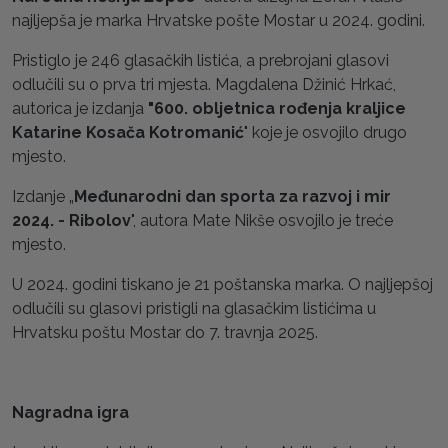
najljepša je marka Hrvatske pošte Mostar u 2024. godini.
Pristiglo je 246 glasačkih listića, a prebrojani glasovi
odlučili su o prva tri mjesta. Magdalena Džinić Hrkać,
autorica je izdanja
"600. obljetnica rođenja kraljice
Katarine Kosača Kotromanić
" koje je osvojilo drugo
mjesto.
Izdanje „
Međunarodni dan sporta za razvoj i mir
2024. - Ribolov
", autora Mate Nikše osvojilo je treće
mjesto.
U 2024. godini tiskano je 21 poštanska marka. O najljepšoj
odlučili su glasovi pristigli na glasačkim listićima u
Hrvatsku poštu Mostar do 7. travnja 2025.
Nagradna igra