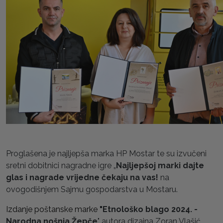
Proglašena je najljepša marka HP Mostar te su izvučeni
sretni dobitnici nagradne igre „
Najljepšoj marki dajte
glas i nagrade vrijedne čekaju na vas!
na
ovogodišnjem Sajmu gospodarstva u Mostaru.
Izdanje poštanske marke
"Etnološko blago 2024. -
Narodna nošnja Žepče
" autora dizajna Zoran Vlašić