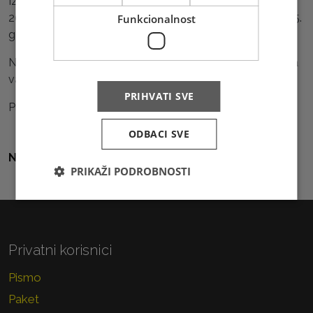
Izvlačenje dobitnika nagrada održat će se 10. travnja
2025., a imena dobitnika bit će objavljena 11. travnja 2025.
Funkcionalnost
godine.
Najljepšoj marki dajete glas, a nagrade vrijedne čekaju na
vas! Glavnu nagradu osigurava
Hotel Buna.
PRIHVATI SVE
Pravila nagradne igre pročitajte
ovdje
.
ODBACI SVE
Natrag na sve vijesti
PRIKAŽI PODROBNOSTI
Privatni korisnici
Pismo
Paket