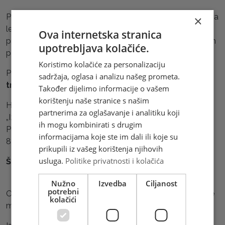
Pogledajte sve poštanske marke izdane u 2024. godini na
×
letku s glasačkim listićem, koji možete pronaći i
Ova internetska stranica
preuzmite
ovdje.
Također, letke možete preuzeti i u svim
upotrebljava kolačiće.
poštanskim uredima HP Mostar.
Koristimo kolačiće za personalizaciju
Pošaljite svoj glas s osobnim podacima najkasnije
do 7.
sadržaja, oglasa i analizu našeg prometa.
travnja 2025. godine
na adresu:
Također dijelimo informacije o vašem
korištenju naše stranice s našim
Hrvatska pošta d.o.o. Mostar
partnerima za oglašavanje i analitiku koji
„Izbor najljepše marke Hrvatske pošte Mostar 2024.“
ih mogu kombinirati s drugim
Put za Aluminij 131
informacijama koje ste im dali ili koje su
88000 Mostar
prikupili iz vašeg korištenja njihovih
usluga.
Politike privatnosti i kolačića
Što vas čeka?
Nužno
Izvedba
Ciljanost
potrebni
Osim što ćete imati priliku sudjelovati u odabiru najljepše
kolačići
marke, svi sudionici mogu osvojiti fantastične nagrade!