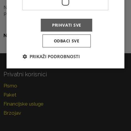
Natjecanje je otvoreno do 1. travnja 2022. godine.
Propozicije natjecanja možete pročitati
ovdje.
PRIHVATI SVE
Natrag na sve vijesti
ODBACI SVE
PRIKAŽI PODROBNOSTI
Privatni korisnici
Pismo
Paket
Financijske usluge
Brzojav