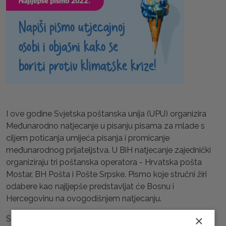
I ove godine Svjetska poštanska unija (UPU) organizira
Međunarodno natjecanje u pisanju pisama za mlade s
ciljem poticanja umijeća pisanja i promicanje
međunarodnog prijateljstva. U BiH natjecanje zajednički
organiziraju tri poštanska operatora - Hrvatska pošta
Mostar, BH Pošta i Pošte Srpske. Pismo koje stručni žiri
odabere kao najljepše predstavljat će Bosnu i
Hercegovinu na ovogodišnjem natjecanju.
×
Svjetska poštanska unija želi podići svijest o globalnoj