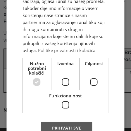
U povodu Međunarodnog praznika rada, obavještavamo
sadržaja, oglasa i analizu našeg prometa.
korisnike naših usluga da su
01.05.2026. (petak) i
Također dijelimo informacije o vašem
02.05.2026.(subota) neradni dani na području
korištenju naše stranice s našim
Federacije BiH i Brčko distrikta.
partnerima za oglašavanje i analitiku koji
ih mogu kombinirati s drugim
U skladu s tim, rokovi dostave pošiljaka Brze pošte za
informacijama koje ste im dali ili koje su
vrijeme neradnih dana su sljedeći:
prikupili iz vašeg korištenja njihovih
usluga.
Politike privatnosti i kolačića
Prijam pošiljke Brze
Brza pošta na dostavi HP
Br
pošte u HP Mostar
Mostar
Poš
Nužno
Izvedba
Ciljanost
potrebni
30.04.2026. godine
04.05.2026. godine
kolačići
(četvrtak)
(ponedjeljak)
Funkcionalnost
Natrag na sve vijesti
PRIHVATI SVE