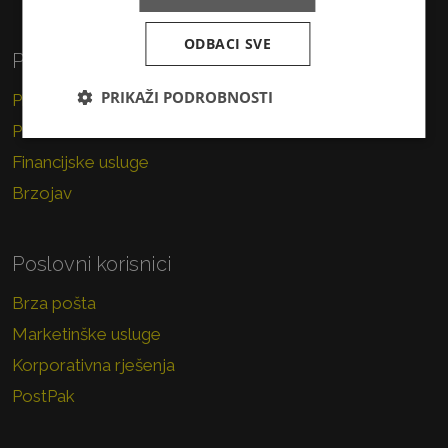
ODBACI SVE
Privatni korisnici
PRIKAŽI PODROBNOSTI
Pismo
Paket
Financijske usluge
Brzojav
Poslovni korisnici
Brza pošta
Marketinške usluge
Korporativna rješenja
PostPak