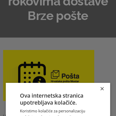
rokovima dostave
Brze pošte
×
Ova internetska stranica
upotrebljava kolačiće.
Koristimo kolačiće za personalizaciju