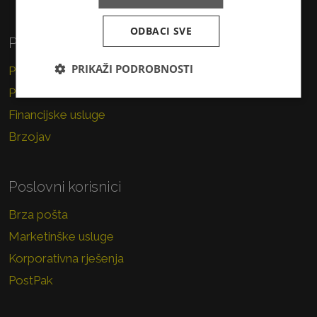
ODBACI SVE
Privatni korisnici
PRIKAŽI PODROBNOSTI
Pismo
Paket
Financijske usluge
Brzojav
Poslovni korisnici
Brza pošta
Marketinške usluge
Korporativna rješenja
PostPak