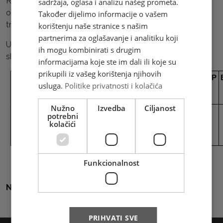
Radno vrijeme poštanskih ureda u trgovačkim centrima
sadržaja, oglasa i analizu našeg prometa.
organizirat će se u skladu s izmjenama radnog vremena
Također dijelimo informacije o vašem
trgovačkog centra.
korištenju naše stranice s našim
partnerima za oglašavanje i analitiku koji
U skladu s tim, rokovi dostave pošiljaka Brze pošte su
ih mogu kombinirati s drugim
sljedeći:
informacijama koje ste im dali ili koje su
prikupili iz vašeg korištenja njihovih
Prijam pošiljaka Brze
Brza pošta na dostavi HP
RB
usluga.
Politike privatnosti i kolačića
Pošte u HP Mostar
Mostar
Nužno
Izvedba
Ciljanost
03.06.2026.
05.06.2026.
potrebni
1.
kolačići
(srijeda)
(petak)
Funkcionalnost
Natrag na sve vijesti
PRIHVATI SVE