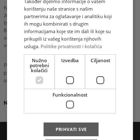
Također dijelimo informacije o vašem
Neradni dan je za sve poštanske urede na području ove
korištenju naše stranice s našim
županije osim za poštanske urede koji se nalaze u
partnerima za oglašavanje i analitiku koji
trgovačkim centrima (PU 88322 Ljubuški - Namex i PU
ih mogu kombinirati s drugim
88221 Široki Brijeg - Namex). Oni rade redovno radno
informacijama koje ste im dali ili koje su
vrijeme na ovaj dan, osim u slučaju izmjene radnog
prikupili iz vašeg korištenja njihovih
vremena trgovačkog centra.
usluga.
Politike privatnosti i kolačića
Nužno
Izvedba
Ciljanost
potrebni
Prikup, dostava i otprema pošiljaka Brze pošte u
kolačići
poštanskim uredima ove županije obavljat će se prema
uobičajenom rasporedu.
Funkcionalnost
Natrag na sve vijesti
PRIHVATI SVE