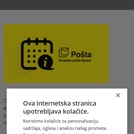
×
Obavještavamo korisnike naših usluga da je
18.
Ova internetska stranica
studenog (ponedjeljak) 2024. godine
neradni dan na
upotrebljava kolačiće.
području Županije Zapadnohercegovačke u povodu
Koristimo kolačiće za personalizaciju
obilježavanja dana Županije.
sadržaja, oglasa i analizu našeg prometa.