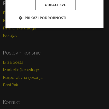
Privatni korisnici
ODBACI SVE
Pismo
PRIKAŽI PODROBNOSTI
Paket
Financijske usluge
Brzojav
Poslovni korisnici
Brza pošta
Marketinške usluge
Korporativna rješenja
PostPak
Kontakt