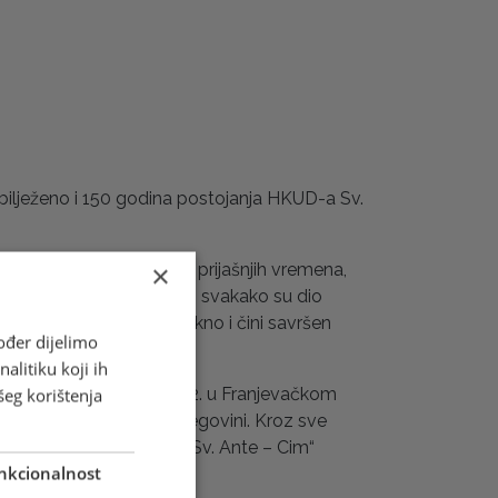
bilježeno i 150 godina postojanja HKUD-a Sv.
×
je nošnje ovdašnjih ljudi prijašnjih vremena,
ovog odjevnog predmeta i svakako su dio
 je ručno prišivan na sukno i čini savršen
ođer dijelimo
alitiku koji ih
skog, ustanovljenog 1872. u Franjevačkom
šeg korištenja
jetnih događanja u Hercegovini. Kroz sve
uštvo pod imenom HKUD „Sv. Ante – Cim“
nkcionalnost