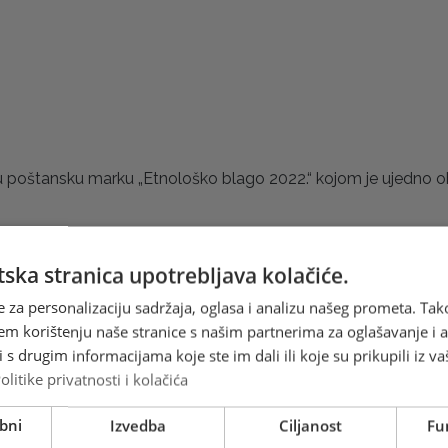
tu poštansku marku „Etnološko blago 2022.“ kojom je ujedno o
ćak bez rukava, koji se izrađivao od finijeg sukna i sastavnica 
u naliči prsluk koji čuva leđa. Rijetki su izvorni primjerci 
ska stranica upotrebljava kolačiće.
, na slici, izvorni primjerak džoke jest raznobojni gajtan koji
e za personalizaciju sadržaja, oglasa i analizu našeg prometa. Tak
em korištenju naše stranice s našim partnerima za oglašavanje i an
 grli fotografiju starodrevnog Društva svetog Ante Paduan
s drugim informacijama koje ste im dali ili koje su prikupili iz va
me bilo nositeljem mnogobrojnih društvenih, kulturnih i prosv
olitike privatnosti i kolačića
kom posljednjih 30 godina od obnovljenja, kroz obnovljeno Dr
bni
Izvedba
Ciljanost
Fu
tnološkog blaga Hrvata na ovim prostorima.