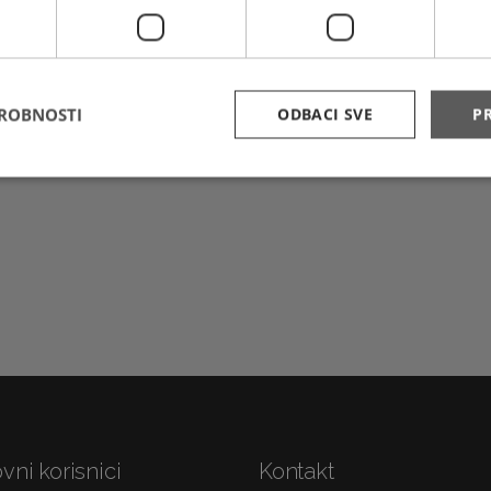
rnog izgleda prvog pečata Društva, štit u kojem je križ i kl
nu na rukom pisana Pravila društva prije 150 godina. (Marinko
dan izdanja 9. 10. 2022. godine. Izdanje se, kao i starija izda
DROBNOSTI
ODBACI SVE
PR
postshop.ba
vni korisnici
Kontakt