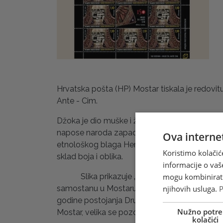
Hrvatska pošta (HP) Mostar tiskala je redovi
Ante - Cim.
Džoka je dio muške i ženske nošnje, kratki ople
napose naroda zapadne Hercegovine. Danas tom
Ova internet
etnološkog blaga Hercegovine. Posebnost za ovaj
Koristimo kolačić
sklad boja i oblika.
informacije o vaš
Slika prikazuje „njedra“ ovoga prsluka koji
mogu kombinirati 
samostanu u Mostaru. Društvo je u svoje vrije
njihovih usluga.
P
godine postojanja Društva, ali i danas, tije
Nužno potre
Mostar, velika se pozornost daje očuvanju e
kolačići