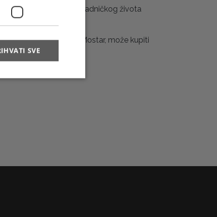
as, simbol vjerničkog i radničkog života
 Jurić)
nja poštanskih maraka HP Mostar, može kupiti
IHVATI SVE