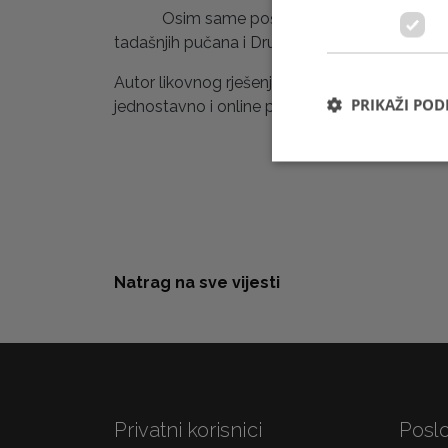
Osim same poštanske marke, tu je i žig, izvo
tadašnjih pučana i Društva, a FDC nosi uspome
Autor likovnog rješenja je Manlio Napoli, prvi 
PRIKAŽI PO
jednostavno i online preko web shopa
www.e
Natrag na sve vijesti
Privatni korisnici
Poslo