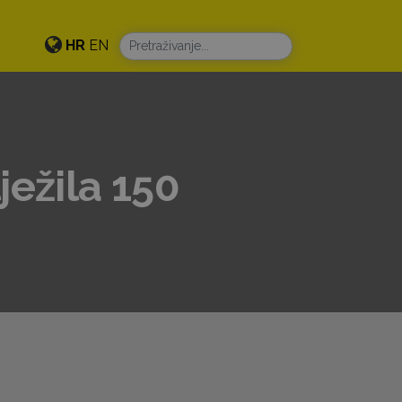
HR
EN
ežila 150