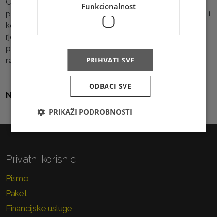
Ova međunarodna konferencija okupila je veliki broj
Funkcionalnost
profesora, znanstvenika i stručnjaka iz područja prometa i
komunikacija. Sudionici su mogli čuti više o inovativnim
rješenjima kroz povezivanje znanstvenih i praktičnih
primjera s fokusom na digitalnu transformaciju i održivi
PRIHVATI SVE
razvoj u poštanskom i logističkom sustavu.
ODBACI SVE
Natrag na sve vijesti
PRIKAŽI PODROBNOSTI
Privatni korisnici
Pismo
Paket
Financijske usluge