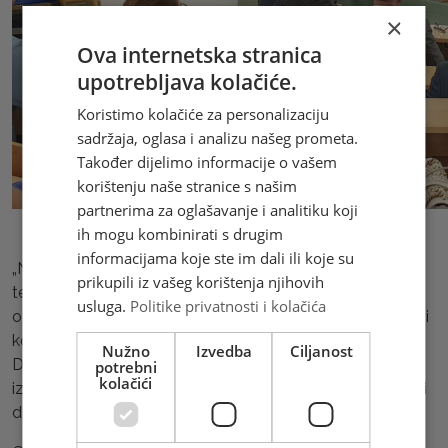
×
Ova internetska stranica
upotrebljava kolačiće.
Koristimo kolačiće za personalizaciju
sadržaja, oglasa i analizu našeg prometa.
Također dijelimo informacije o vašem
korištenju naše stranice s našim
partnerima za oglašavanje i analitiku koji
ih mogu kombinirati s drugim
informacijama koje ste im dali ili koje su
„Novi trendovi u saobraćajnim i komunikacijskim
prikupili iz vašeg korištenja njihovih
tehnologijama“ tema je međunarodne konferencije
usluga.
Politike privatnosti i kolačića
održane u Sarajevu u organizaciji Fakulteta za saobraćaj i
komunikacije, na kojoj su sudjelovali predsjednik Uprave
Nužno
Izvedba
Ciljanost
Društva HP Mostar Mate Rupčić, član Uprave Društva -
potrebni
kolačići
izvršni direktor za razvoj sustava i marketing Ivan Sušac i
direktor Sektora prodaje Josip Bulić.