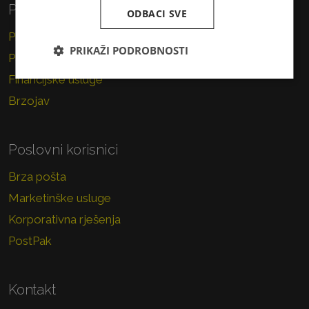
Privatni korisnici
ODBACI SVE
Pismo
PRIKAŽI PODROBNOSTI
Paket
Financijske usluge
Brzojav
Poslovni korisnici
Brza pošta
Marketinške usluge
Korporativna rješenja
PostPak
Kontakt