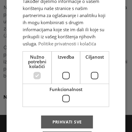
Također dijelimo informacije o vašem
Naplata administrativne pristojbe obavljat će se i dalje za
korištenju naše stranice s našim
pošiljke koje su pod carinskim postupkom (u izvozu i
partnerima za oglašavanje i analitiku koji
uvozu) tj. za pošiljke za koje Carinski referat Mostar
ih mogu kombinirati s drugim
zahtjeva podnošenje carinske prijave za pravne osobe
informacijama koje ste im dali ili koje su
(JCI) i poštansko carinske deklaracije za fizičke osobe.
prikupili iz vašeg korištenja njihovih
usluga.
Politike privatnosti i kolačića
Ovo je dobra vijest za naše korisnike koji šalju robu u
poštanskim pošiljkama, posebno za e-commerce
Nužno
Izvedba
Ciljanost
potrebni
izvoznike robe male vrijednosti jer su do sada bili obvezni
kolačići
plaćati administrativnu taksu za svaku pošiljku s robom
bez obzira na vrijednost, što je sada ukinuto.
Funkcionalnost
Natrag na sve vijesti
PRIHVATI SVE