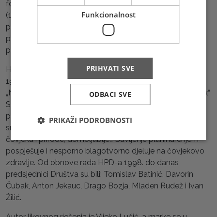
foto i ski sekcija koja je imala skijašku kuću u Kasov-dolu
Funkcionalnost
(1934.). Posebno treba istaknuti izgradnju do danas
poznate „Josipove staze“ na Bjelašnici (1934.),
planinarskog doma na Bukoviku (1935.) i najvišeg
planinskog doma - kuće na Čvrsnici - Vilincu (1938.).
PRIHVATI SVE
HPD „Bjelašnica 1923“ obnovilo je svoj rad 12. prosinca
1998. u Sarajevu i konstitutivni je dio Sportskog društva
„Napredak“ u okviru velike obitelji udruga HKD „Napredak“
ODBACI SVE
Sarajevo. Društvo razvija svijest o potrebi bavljenja
planinarenjem, čime se razvijaju različite osobine:
PRIKAŽI PODROBNOSTI
snalažljivost, druželjubivost, smisao za razumijevanje
čovjeka i prirode, domoljublje… Bavljenje planinarenjem
pospješuje i nesporno blagotvorno djeluje na čovjekovo
zdravlje. Od obnove rada HPD-a 1998. do danas
predsjednici Društva su bili: Tomislav Batinić, Davorin
Čubak, Anton Jekauc, Drago Bozja, Mladen Rudež i Ivan
Žilić.
Autor likovnog rješenja je Vijeko Lučić, a marke se u