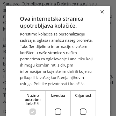
Sarajevo. Olimpijska planina Bjelašnica nalazi se u
×
središnjem dijelu BiH. Na njenom najvišem vrhu, na
nadmorskoj visini 2067 m, nalazi se meteorološka stanica
Ova internetska stranica
(Opservatorij), najviša stalno nastanjena točka u BiH, koja
upotrebljava kolačiće.
je izgrađena 1894.
Koristimo kolačiće za personalizaciju
Hrvatsko planinarsko društvo „Bjelašnica 1923“ Sarajevo
sadržaja, oglasa i analizu našeg prometa.
jedno je od najstarijih i najaktivnijih planinarskih društava u
Također dijelimo informacije o vašem
BiH. Godine 1919. u Hrvatskom športskom savezu
korištenju naše stranice s našim
osnovana je Planinarska sekcija koja će 21. travnja 1923.
partnerima za oglašavanje i analitiku koji
biti utemeljena kao HPD „Bjelašnica“. Na utemeljiteljskoj
ih mogu kombinirati s drugim
Skupštini za prvog predsjednika izabran je prof. Milan
informacijama koje ste im dali ili koje su
Leinert. Konstituirajuća Skupština održana je 8. lipnja 1923.
prikupili iz vašeg korištenja njihovih
Osim spomenutog prvog predsjednika Milana Leinerta od
usluga.
Politike privatnosti i kolačića
1923. do ratne 1941. predsjednici su bili: dr. Dragan
Turković, dr. Vjekoslav Kušan, prof. dr. Josip Fleger i prof.
Nužno
Izvedba
Ciljanost
potrebni
Anto Martinović.
kolačići
Društvo je vrlo aktivno, a posebno su aktivne omladinska,