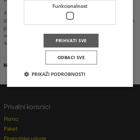
Hrvatsku. Umrla je 26. listopada 1975. godine u Argentini.
Funkcionalnost
Autorica likovnog rješenja je Kristina Ćavar, prvi dan
izdanja 26. listopada 2025. Izdanje se, kao i starija izdanja
poštanskih maraka HP Mostar, može kupiti u poštanskim
uredima HP Mostar i online preko web shopa
PRIHVATI SVE
www.epostshop.ba
ODBACI SVE
Natrag na sve vijesti
PRIKAŽI PODROBNOSTI
Privatni korisnici
Pismo
Paket
Financijske usluge