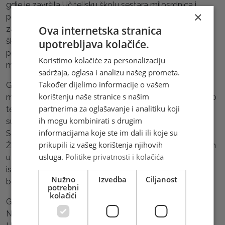
gdje je završila Učiteljsku školu sestara milosrdnica i
×
postala članica Družbe nakon položenih redovničkih
Ova internetska stranica
zavjeta 15. kolovoza 1918. godine. Nakon daljnjeg
školovanja u Zagrebu i Innsbrucku radila je do 1940. kao
upotrebljava kolačiće.
profesorica i ravnateljica Realne gimnazije sestara
Koristimo kolačiće za personalizaciju
milosrdnica u Varšavskoj ulici u Zagrebu.
sadržaja, oglasa i analizu našeg prometa.
Također dijelimo informacije o vašem
Godine 1940. preuzima ravnateljsku službu u Bolnici
korištenju naše stranice s našim
milosrdnih sestara na Vinogradskoj cesti u Zagrebu u vrlo
partnerima za oglašavanje i analitiku koji
teškom povijesnom razdoblju Drugog svjetskog rata. U
ih mogu kombinirati s drugim
suradnji sa s. Blandom Stipetić, kardinalom Alojzijem
informacijama koje ste im dali ili koje su
Stepincem i osobljem bolnice, herojski je spašavala
prikupili iz vašeg korištenja njihovih
Židove od nehumanih progona i sigurne smrti skrivajući ih
usluga.
Politike privatnosti i kolačića
u bolnici, uglavnom na zaraznom odjelu. Prema
istraživanju Marka Danona, čiji je otac bio spašen u toj
Nužno
Izvedba
Ciljanost
bolnici, broj spašenih Židova veći je od tri stotine.
potrebni
kolačići
Godine 1945. s. Bogoljuba Jazvo odvedena je u zatvor.
Nakon puštanja morala je napustiti bolnicu, a potom i