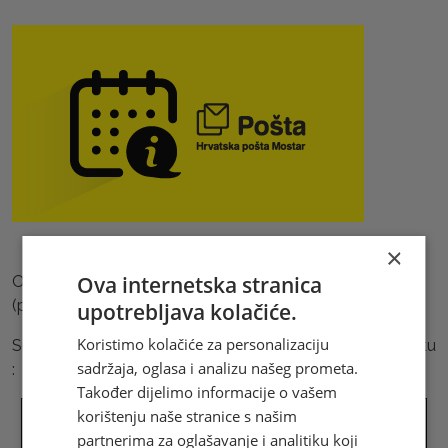
×
Ova internetska stranica
Obavještavamo korisnike naših usluga da je 08.01.2024.
(ponedjeljak) neradni dan u Poštama Srpske.
upotrebljava kolačiće.
Koristimo kolačiće za personalizaciju
Sukladno tome definirani su rokovi dostave za Brzu Poštu
sadržaja, oglasa i analizu našeg prometa.
:
Također dijelimo informacije o vašem
Brza pošta
korištenju naše stranice s našim
Brza pošta na
Brza pošta
Prijam u HP
na dostavi
partnerima za oglašavanje i analitiku koji