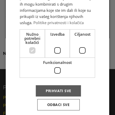
RB
dostavi HP
na dostavi
Mostar
Pošte
ih mogu kombinirati s drugim
Mostar
BH Pošta
Srpske
informacijama koje ste im dali ili koje su
prikupili iz vašeg korištenja njihovih
05.01.2024.
08.01.2024.
06.01.2024.
10.01.2024.
usluga.
Politike privatnosti i kolačića
2.
(petak)
(ponedjeljak)
(subota)
(srijeda)
Nužno
Izvedba
Ciljanost
potrebni
kolačići
Natrag na sve vijesti
Funkcionalnost
Privatni korisnici
PRIHVATI SVE
Pismo
ODBACI SVE
Paket
Financijske usluge