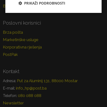
PRIKAŽI PODROBNOSTI
Brzojav
Poslovni korisnici
Brza pošta
Marketinške usluge
Korporativna rješenja
PostPak
Kontakt
Put za Aluminij 131, 88000 Mostar
Adresa:
info_hp@post.ba
E-mail:
080 088 088
Telefon:
Newsletter