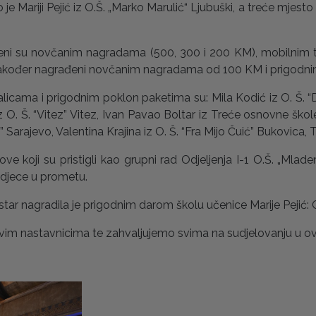
e Mariji Pejić iz O.Š. „Marko Marulić“ Ljubuški, a treće mjesto p
građeni su novčanim nagradama (500, 300 i 200 KM), mobilnim 
a također nagrađeni novčanim nagradama od 100 KM i prigodn
šalicama i prigodnim poklon paketima su: Mila Kodić iz O. Š. 
z O. Š. “Vitez” Vitez, Ivan Pavao Boltar iz Treće osnovne škol
ć” Sarajevo, Valentina Krajina iz O. Š. “Fra Mijo Čuić” Bukovica,
ove koji su pristigli kao grupni rad Odjeljenja I-1 O.Š. „Mla
 djece u prometu.
r nagradila je prigodnim darom školu učenice Marije Pejić: O.
vim nastavnicima te zahvaljujemo svima na sudjelovanju u o