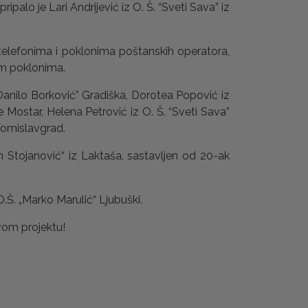
ripalo je Lari Andrijević iz O. Š. “Sveti Sava” iz
telefonima i poklonima poštanskih operatora,
im poklonima.
“Danilo Borković” Gradiška, Dorotea Popović iz
e Mostar, Helena Petrović iz O. Š. “Sveti Sava”
 Tomislavgrad.
den Stojanović“ iz Laktaša, sastavljen od 20-ak
Š. „Marko Marulić“ Ljubuški.
vom projektu!