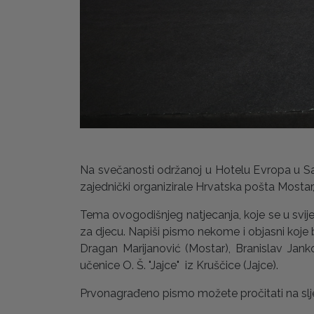
Na svečanosti održanoj u Hotelu Evropa u Sar
zajednički organizirale Hrvatska pošta Mostar
Tema ovogodišnjeg natjecanja, koje se u svijetu 
za djecu. Napiši pismo nekome i objasni koje b
Dragan Marijanović (Mostar), Branislav Jan
učenice O. Š. "Jajce" iz Kruščice (Jajce).
Prvonagrađeno pismo možete pročitati na sl