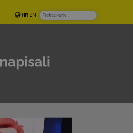
HR
EN
napisali