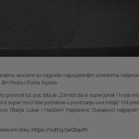
ajevu uručene su nagrade najuspješnijim učenicima natjecanj
, BH Pošta i Pošte Srpske.
provodi 52. put, bila je „Zamisli da si super junak i tvoja misi
i ti super moći bile potrebne u postizanju ove misije". Od prist
ković (Banja Luka) i Hadžem Hajdarević (Sarajevo) najljepš
jedećem linku:
https://cutt.ly/jwQlqufK