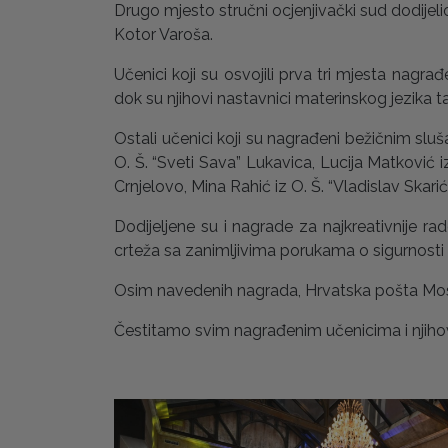
Drugo mjesto stručni ocjenjivački sud dodijelio j
Kotor Varoša.
Učenici koji su osvojili prva tri mjesta na
dok su njihovi nastavnici materinskog jezik
Ostali učenici koji su nagrađeni bežičnim slu
O. Š. “Sveti Sava” Lukavica, Lucija Matković i
Crnjelovo, Mina Rahić iz O. Š. “Vladislav Skari
Dodijeljene su i nagrade za najkreativnije rad
crteža sa zanimljivima porukama o sigurnosti
Osim navedenih nagrada, Hrvatska pošta Mosta
Čestitamo svim nagrađenim učenicima i njiho