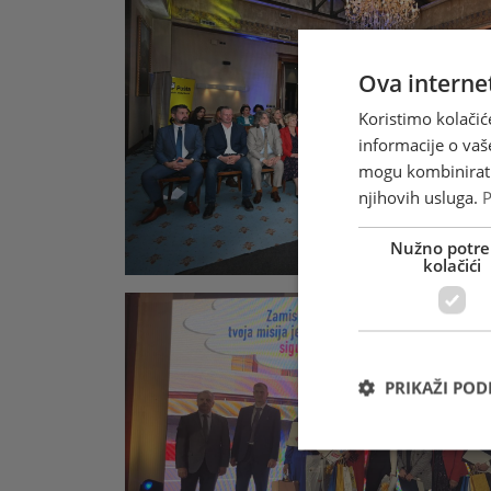
Ova internet
Koristimo kolačić
informacije o vaš
mogu kombinirati 
njihovih usluga.
P
Nužno potre
kolačići
PRIKAŽI PO