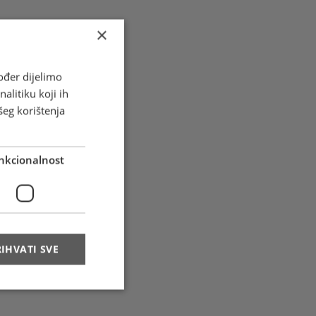
×
ođer dijelimo
alitiku koji ih
šeg korištenja
nkcionalnost
IHVATI SVE