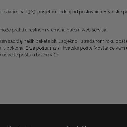
 pozivom na 1323, posjetom jednoj od poslovnica Hrvatske po
ke može pratiti u realnom vremenu putem
web servisa.
žan sadržaj naših paketa biti uspješno i u zadanom roku dosta
 ili poklona,
Brza pošta 1323
Hrvatske pošte Mostar će vam 
 ubacite poštu u brzinu više!