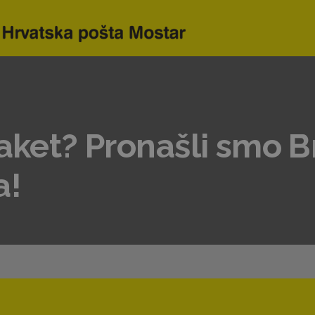
paket? Pronašli smo 
a!