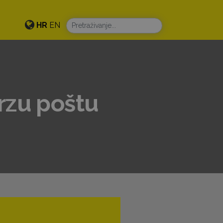
HR
EN
Brzu poštu