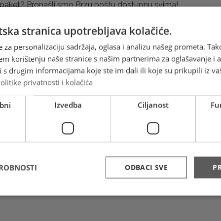
i paket? Pronašli smo Brzu poštu dostupnu svima!
dostava na naša kućna vrata značajno nam je olakšala komunika
ska stranica upotrebljava kolačiće.
agim ljudima, ali i slanje poklona prijateljima ili poslovnim par
e za personalizaciju sadržaja, oglasa i analizu našeg prometa. Tak
janje poslovnih zadataka i slanje spisa, uzoraka ili izvještaja b
em korištenju naše stranice s našim partnerima za oglašavanje i an
s drugim informacijama koje ste im dali ili koje su prikupili iz va
 i dalje možemo ostati povezani
olitike privatnosti i kolačića
to da polako koračamo ka mjesecu darivanja, rješenje za slanje 
bni
Izvedba
Ciljanost
Fu
aći ćemo u pouzdanoj pošti s višegodišnjim iskustvom na trži
tar dostupna svima, nudi mogućnosti isporuke od 24 sata i 
DROBNOSTI
ODBACI SVE
PR
risnika i već 5 godina uspješno nam olakšava svakodnevnicu. 
e želje, ali i planovi za budućnost budu dostavljeni na željen