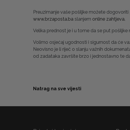
Preuzimanje vaše pošiljke možete dogovoriti
www.brzaposta.ba
slanjem
online zahtjeva.
Velika prednost je i u tome da se put pošilj
Volimo osjećaj ugodnosti i sigurnost da će va
Neovisno je li riječ o slanju važnih dokumenata
od zadataka završite brzo i jednostavno te da
Natrag na sve vijesti