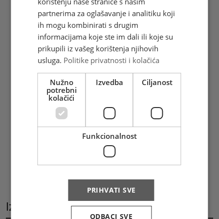
korištenju naše stranice s našim
Bramanteov plan i zamislio baziliku kao
partnerima za oglašavanje i analitiku koji
jedinstven i veličanstven prostor kojim
ih mogu kombinirati s drugim
dominira kupola visoka 138 m. U
informacijama koje ste im dali ili koje su
Sikstinskoj kapeli, na zapadnom zidu iza
prikupili iz vašeg korištenja njihovih
oltara, slika fresku Posljednji sud (1536. -
usluga.
Politike privatnosti i kolačića
1541.), njegovo posljednje veliko slikarsko
djelo. Još za života Michelangelo je
Nužno
Izvedba
Ciljanost
smatran najvećim živućim umjetnikom, a
potrebni
danas se smatra jednim od najvećih i
kolačići
najsvestranijih umjetnika svih vremena.
(Željka Šaravanja)
Funkcionalnost
Hrvatska pošta d.o.o. Mostar izdala je 1
prigodnu poštansku marku u arku od 8
maraka, žig i omotnicu prvoga dana
(FDC). Marke i prateći materijali mogu se
kupiti i online na
www.epostshop.ba
PRIHVATI SVE
Izaberite podkategoriju
ODBACI SVE