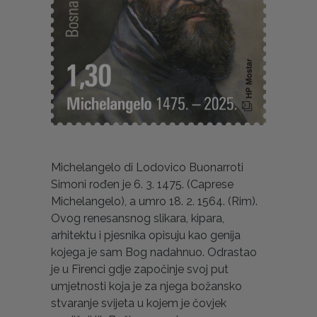
Michelangelo di Lodovico Buonarroti
Simoni rođen je 6. 3. 1475. (Caprese
Michelangelo), a umro 18. 2. 1564. (Rim).
Ovog renesansnog slikara, kipara,
arhitektu i pjesnika opisuju kao genija
kojega je sam Bog nadahnuo. Odrastao
je u Firenci gdje započinje svoj put
umjetnosti koja je za njega božansko
stvaranje svijeta u kojem je čovjek