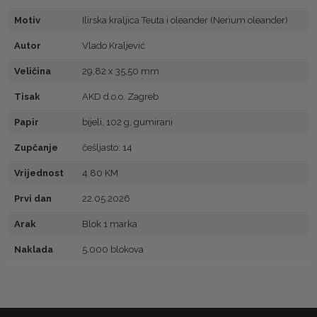
Motiv
Ilirska kraljica Teuta i oleander (Nerium oleander)
Autor
Vlado Kraljević
Veličina
29,82 x 35,50 mm
Tisak
AKD d.o.o. Zagreb
Papir
bijeli, 102 g, gumirani
Zupčanje
češljasto: 14
Vrijednost
4.80 KM
Prvi dan
22.05.2026
Arak
Blok 1 marka
Naklada
5.000 blokova