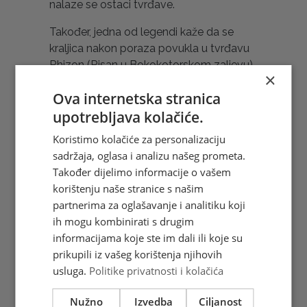
nalaze se ostaci tvrđave.
Također, jedna od legendi kaže da se
kraljica nakon poraza povukla u tvrđavu
Rhizon (Risan u Bokokotorskom zaljevu).
×
Opkoljena rimskim snagama, ne želeći
Ova internetska stranica
pasti u njihove ruke, izabrala je smrt
upotrebljava kolačiće.
skokom sa stijene iznad Risna. Iz pećine
koja nosi njezino ime izvire Sopot, vrelo
Koristimo kolačiće za personalizaciju
koje se javlja samo dva puta godišnje, i
sadržaja, oglasa i analizu našeg prometa.
koje je po predaji nastalo od Teutinih
Također dijelimo informacije o vašem
suza koje je isplakala gledajući kako
korištenju naše stranice s našim
Rimljani osvajaju njezino kraljevstvo. U
partnerima za oglašavanje i analitiku koji
Risnu rastu nasadi divljeg oleandera, koje
ih mogu kombinirati s drugim
se naziva cvijećem kraljice Teute.
informacijama koje ste im dali ili koje su
Legenda kaže da su ga u ovaj kraj donijeli
prikupili iz vašeg korištenja njihovih
Teutini ratnici koji su štitili tvrđavu. Vrhove
usluga.
Politike privatnosti i kolačića
svojih strijela premazivali su otrovnim
sokom oleandera (u narodu zvanog
Nužno
Izvedba
Ciljanost