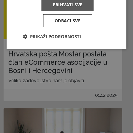
PRIHVATI SVE
ODBACI SVE
PRIKAŽI PODROBNOSTI
Hrvatska pošta Mostar postala
član eCommerce asocijacije u
Bosni i Hercegovini
Veliko zadovoljstvo nam je objaviti
01.12.2025