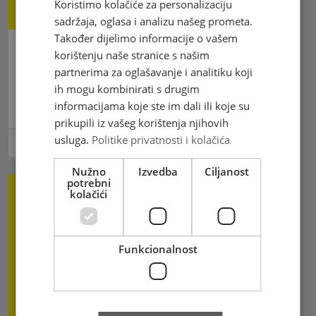
Koristimo kolačiće za personalizaciju
sadržaja, oglasa i analizu našeg prometa.
Također dijelimo informacije o vašem
korištenju naše stranice s našim
Pošta kakvu želimo – Hrvatska
partnerima za oglašavanje i analitiku koji
pošta Mostar
ih mogu kombinirati s drugim
informacijama koje ste im dali ili koje su
Hrvatska pošta Mostar nudi
prikupili iz vašeg korištenja njihovih
usluga.
Politike privatnosti i kolačića
03.12.2025
Nužno
Izvedba
Ciljanost
potrebni
kolačići
Funkcionalnost