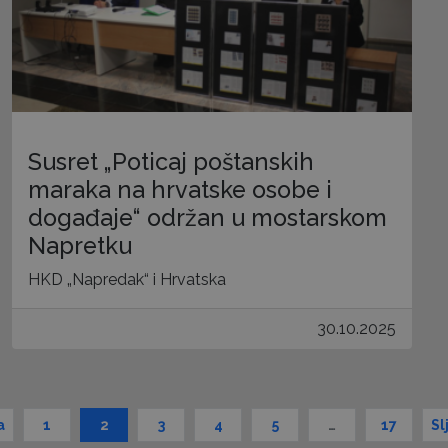
Susret „Poticaj poštanskih
maraka na hrvatske osobe i
događaje“ održan u mostarskom
Napretku
HKD „Napredak“ i Hrvatska
30.10.2025
a
1
2
3
4
5
…
17
Sl