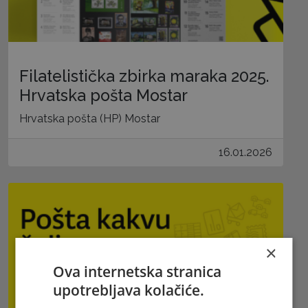
Filatelistička zbirka maraka 2025.
Hrvatska pošta Mostar
Hrvatska pošta (HP) Mostar
16.01.2026
×
Ova internetska stranica
upotrebljava kolačiće.