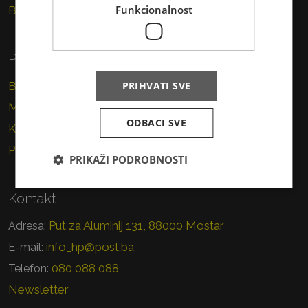
Funkcionalnost
Brzojav
Poslovni korisnici
PRIHVATI SVE
Brza pošta
Marketinške usluge
ODBACI SVE
Korporativna rješenja
PostPak
PRIKAŽI PODROBNOSTI
Kontakt
Put za Aluminij 131, 88000 Mostar
Adresa:
info_hp@post.ba
E-mail:
080 088 088
Telefon:
Newsletter