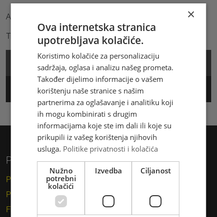
×
Aktivni oglasi za posao:
Ova internetska stranica
Trenutno nemamo aktivnih oglasa za posao.
upotrebljava kolačiće.
Koristimo kolačiće za personalizaciju
Cjenik
sadržaja, oglasa i analizu našeg prometa.
Također dijelimo informacije o vašem
Track & Trace
korištenju naše stranice s našim
partnerima za oglašavanje i analitiku koji
ih mogu kombinirati s drugim
informacijama koje ste im dali ili koje su
prikupili iz vašeg korištenja njihovih
usluga.
Politike privatnosti i kolačića
Privatni korisnici
Nužno
Izvedba
Ciljanost
potrebni
Pismo
kolačići
Paket
Financijske usluge