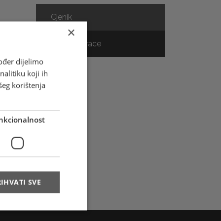
Cjenik
×
Track & Trace
e
ođer dijelimo
alitiku koji ih
šeg korištenja
m
nkcionalnost
ne
IHVATI SVE