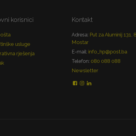
vni korisnici
Kontakt
pošta
Put za Aluminij 131,
Adresa:
Mostar
tinške usluge
info_hp@post.ba
E-mail:
ativna rješenja
080 088 088
Telefon:
ak
Newsletter