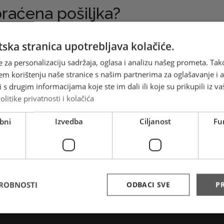
praćena pošiljka?
iljka je pismovna pošiljka dozvoljene mase do 2.000 grama.
ska stranica upotrebljava kolačiće.
ka može sadržavati robu i pisanu korespondenciju i u pravilu s
na.
e za personalizaciju sadržaja, oglasa i analizu našeg prometa. Tak
ke imaju prijamni broj LLxxxxxxxxxBA,
em korištenju naše stranice s našim partnerima za oglašavanje i an
šiljke je obvezno Z-zrakoplovno rukovanje za sve zemlje
s drugim informacijama koje ste im dali ili koje su prikupili iz va
olitike privatnosti i kolačića
a za praćene pošiljke se izdaje Potvrda o primitku pošiljke i
a adresu primatelja kao obična pismovna pošiljka ubacivanje
bni
Izvedba
Ciljanost
Fu
ski kovčežić.
ljke se ne radi potražni postupak i javni poštanski operatori 
du štete za gubitak ili oštećenje iste.
DROBNOSTI
ODBACI SVE
PR