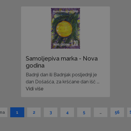
Samoljepiva marka - Nova
godina
Badnji dan ili Badnjak posljednji je
dan Došašća, za kršćane dan išč ...
Vidi više
dna
1
2
3
4
5
…
56