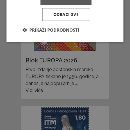
ODBACI SVE
PRIKAŽI PODROBNOSTI
Blok EUROPA 2026.
Prvo izdanje poštanskih maraka
EUROPA tiskano je 1956. godine, a
danas je najpopularnije ...
Vidi više