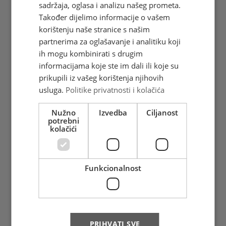
sadržaja, oglasa i analizu našeg prometa.
(Ljubuški) - Domicijanova hiberna,
Također dijelimo informacije o vašem
nacionalni je spomenik ...
korištenju naše stranice s našim
Vidi više
partnerima za oglašavanje i analitiku koji
ih mogu kombinirati s drugim
informacijama koje ste im dali ili koje su
prikupili iz vašeg korištenja njihovih
usluga.
Politike privatnosti i kolačića
Nužno
Izvedba
Ciljanost
potrebni
kolačići
EUROPA 2026. - 70.
obljetnica marke EUROPA
Funkcionalnost
Prvo izdanje poštanskih maraka
EUROPA tiskano je 1956. godine, a
danas je najpopularnije ...
Vidi više
PRIHVATI SVE