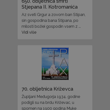
650. obljetnica smrti
Stjepana II. Kotromanića
Az sveti Grgur a zovom ban Stipan,
sin gospodina bana Stipana, po
milosti božiei gospodin vsem z ...
Vidi više
70. obljetnica Križevca
Župljani Međugorja 1934. godine
podigli su na brdu Križevac, u
spomen na 1900 godina Muke