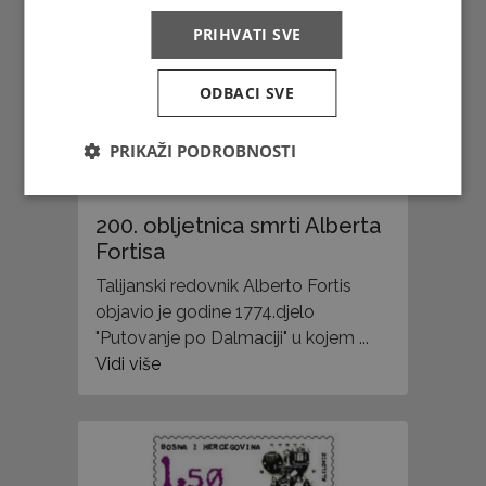
PRIHVATI SVE
ODBACI SVE
PRIKAŽI PODROBNOSTI
200. obljetnica smrti Alberta
Fortisa
Talijanski redovnik Alberto Fortis
objavio je godine 1774.djelo
"Putovanje po Dalmaciji" u kojem ...
Vidi više