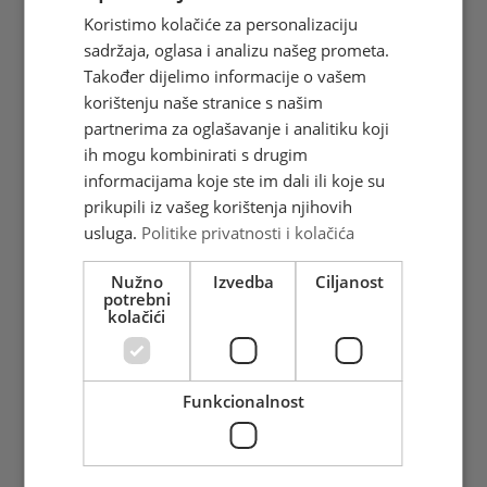
Blagdan Božića ostavio je snažan
Koristimo kolačiće za personalizaciju
trag u književnosti, umjetnosti,
sadržaja, oglasa i analizu našeg prometa.
običajima i božićnim pjesmama. ...
Također dijelimo informacije o vašem
Vidi više
korištenju naše stranice s našim
partnerima za oglašavanje i analitiku koji
ih mogu kombinirati s drugim
informacijama koje ste im dali ili koje su
prikupili iz vašeg korištenja njihovih
usluga.
Politike privatnosti i kolačića
Nužno
Izvedba
Ciljanost
potrebni
kolačići
Međunarodni dan djece
Hrvatska pošta d.o.o Mostar je u
Funkcionalnost
suradnji s listom Cvitak objavila
natječaj za izbor dječ ...
Vidi više