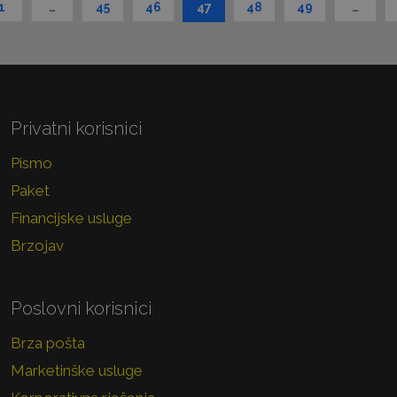
1
…
45
46
47
48
49
…
Privatni korisnici
Pismo
Paket
Financijske usluge
Brzojav
Poslovni korisnici
Brza pošta
Marketinške usluge