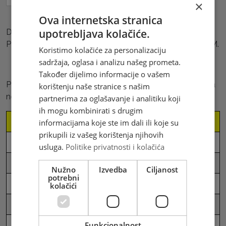
×
Ova internetska stranica
upotrebljava kolačiće.
Dodatne usluge:
Poruke: Do 10 riječi 3,60 KM, svaka slijedeća riječ 0,40 KM.
Koristimo kolačiće za personalizaciju
sadržaja, oglasa i analizu našeg prometa.
Također dijelimo informacije o vašem
Poštanski uredi u kojima se pruža usluga slanja i primanja
korištenju naše stranice s našim
novca preko Western Union-a su:
partnerima za oglašavanje i analitiku koji
ih mogu kombinirati s drugim
RB
Broj pošt. ureda
Poštanski ured
informacijama koje ste im dali ili koje su
prikupili iz vašeg korištenja njihovih
1
72256
Bila
usluga.
Politike privatnosti i kolačića
2
76110
Brčko
Nužno
Izvedba
Ciljanost
potrebni
3
80270
Bosansko Grahovo
kolačići
4
88202
Buna
Funkcionalnost
5
72260
Busovača