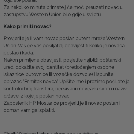
koju ste poslali.
Za nekoliko minuta primatelj će moći preuzeti novac u
zastupstvu Western Union bilo gdje u svijetu
Kako primiti novac?
Provjerite je li vam novac poslan putem mreže Western
Union. Vaš će vas pošiljatelj obavijestiti koliko je novaca
poslao i kada.
Nakon primljene obavijesti, posjetite najbliži poštanski
ured, dokažite svoj identitet (predočenjem osobne
iskaznice, putovnice ili vozačke dozvole) i ispunite
obrazac "Primitak novca". Upišite ime i prezime pošiljatelja,
kontrolni broj transfera, očekivanu novčanu svotu i naziv
države iz koje je poslan novac
Zaposlenik HP Mostar će provjeriti je li novac poslan i
odmah vam ga isplatiti.