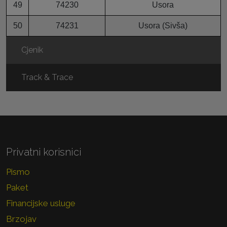
49
74230
Usora
50
74231
Usora (Sivša)
Cjenik
Track & Trace
Privatni korisnici
Pismo
Paket
Financijske usluge
Brzojav