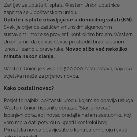
Zahtjev za uplatu ili isplatu Western Union uplatnice
zaprima se u poštanskom uredu.
Uplate i isplate obavljaju se u domicilnoj valuti (KM).
Svaki je prijenos zaštićen vrhunskim sigurnosnim
sustavom i može se provjeriti kontrolnim brojem. Western
Union jamči da će vaš novac proslijediti brzo, u punom
iznosu i samo u prave ruke.
Novac stiže već nekoliko
minuta nakon slanja.
Western Union je s više od 500.000 zastupstava, najveća
svjetska mreža za prijenos novca.
Kako poslati novac?
Posjetite najbliži poštanski ured u kojem se obavlja usluga
Western Union i ispunite obrazac "Slanje novca".
Ispunjeni obrazac i novac predajte našem zastupniku koji
vam mora dati potvrdu o uplati i kontrolni broj.
Primatelja novca obavijestite o kontrolnom broju i svoti