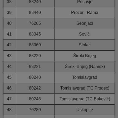
38
88240
Posušje
39
88440
Prozor - Rama
40
76205
Seonjaci
41
88345
Sovići
42
88360
Stolac
43
88220
Široki Brijeg
44
88221
Široki Brijeg (Namex)
45
80240
Tomislavgrad
46
80242
Tomislavgrad (TC Prodex)
47
80246
Tomislavgrad (TC Baković)
48
70280
Uskoplje