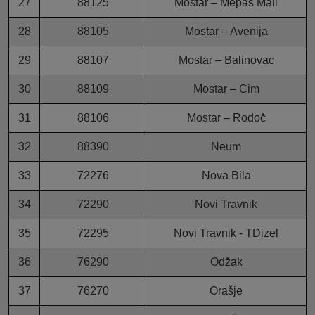
27
88125
Mostar – Mepas Mall
28
88105
Mostar – Avenija
29
88107
Mostar – Balinovac
30
88109
Mostar – Cim
31
88106
Mostar – Rodoč
32
88390
Neum
33
72276
Nova Bila
34
72290
Novi Travnik
35
72295
Novi Travnik - TDizel
36
76290
Odžak
37
76270
Orašje