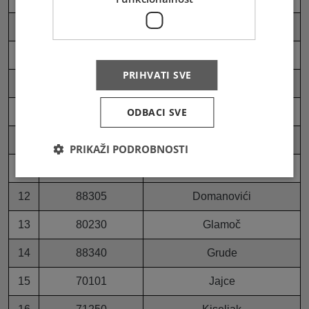
6
88367
Crnići
7
88300
Čapljina
PRIHVATI SVE
8
88306
Čapljina (TC Corner)
9
88260
ODBACI SVE
Čitluk
10
76233
Domaljevac
PRIKAŽI PODROBNOSTI
11
80260
Drvar
12
88305
Domanovići
13
80230
Glamoč
14
88340
Grude
15
70101
Jajce