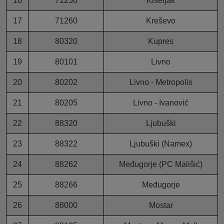
16
71250
Kiseljak
17
71260
Kreševo
18
80320
Kupres
19
80101
Livno
20
80202
Livno - Metropolis
21
80205
Livno - Ivanović
22
88320
Ljubuški
23
88322
Ljubuški (Namex)
24
88262
Međugorje (PC Mališić)
25
88266
Međugorje
26
88000
Mostar