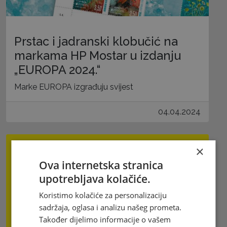
Prstac i jadranski klobučić na
markama HP Mostar u izdanju
„EUROPA 2024.“
Marke EUROPA izgrađuju svijest
04.04.2024
×
Ova internetska stranica
upotrebljava kolačiće.
Koristimo kolačiće za personalizaciju
sadržaja, oglasa i analizu našeg prometa.
Također dijelimo informacije o vašem