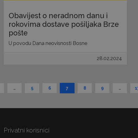
Obavijest o neradnom danu i
rokovima dostave pošiljaka Brze
pošte
U povodu Dana neovisnosti Bosne
28.02.2024
…
5
6
7
8
9
…
1
Privatni korisnici