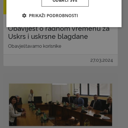
ODBACI SVE
PRIKAŽI PODROBNOSTI
Obavijest o radnom vremenu za
Uskrs i uskrsne blagdane
Obavještavamo korisnike
27.03.2024