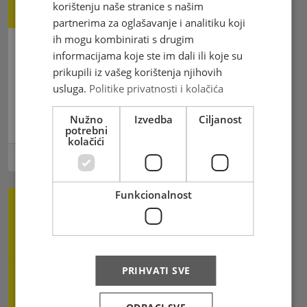
korištenju naše stranice s našim
partnerima za oglašavanje i analitiku koji
ih mogu kombinirati s drugim
informacijama koje ste im dali ili koje su
Anketni upitnik – Istraživanje
prikupili iz vašeg korištenja njihovih
zadovoljstva i potreba korisnika
usluga.
Politike privatnosti i kolačića
poštanskih usluga u BiH
Nužno
Izvedba
Ciljanost
Agencija za poštanski promet
potrebni
kolačići
02.04.2024
Funkcionalnost
PRIHVATI SVE