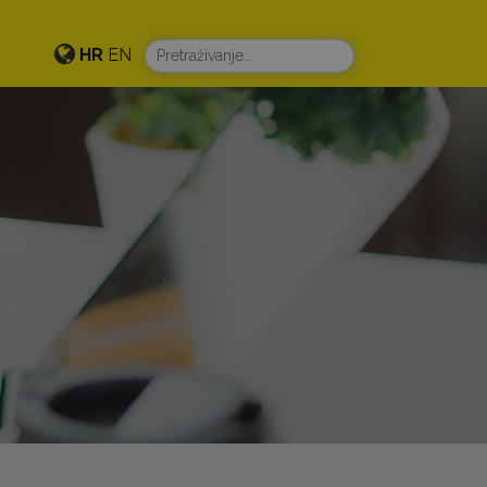
HR
EN