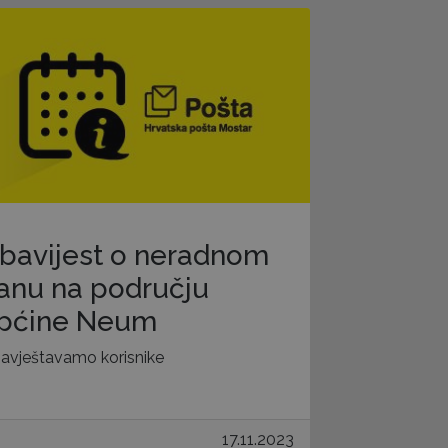
bavijest o neradnom
anu na području
pćine Neum
avještavamo korisnike
17.11.2023