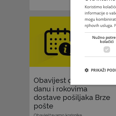
16.11.2023
Koristimo kolačić
informacije o vaš
mogu kombinirati 
njihovih usluga.
P
Nužno potre
kolačići
PRIKAŽI PO
Obavijest o neradnom
danu i rokovima
dostave pošiljaka Brze
pošte
Obavještavamo korisnike