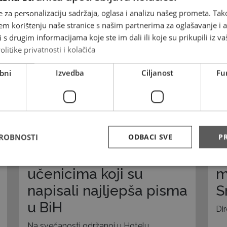
31.10.2023
e za personalizaciju sadržaja, oglasa i analizu našeg prometa. Tak
em korištenju naše stranice s našim partnerima za oglašavanje i an
s drugim informacijama koje ste im dali ili koje su prikupili iz va
olitike privatnosti i kolačića
bni
Izvedba
Ciljanost
Fu
DROBNOSTI
ODBACI SVE
PR
Uručene nagrade
S
učenicima koji su
m
napisali najljepša pisma
S
u BiH
Di
Na svečanosti održanoj u Hotelu