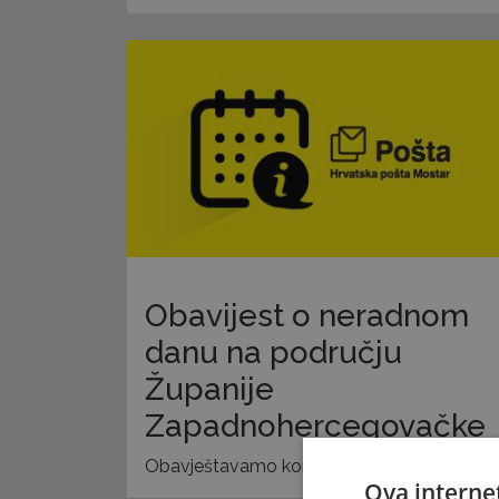
Obavijest o neradnom
danu na području
Županije
Zapadnohercegovačke
Obavještavamo korisnike
Ova internet