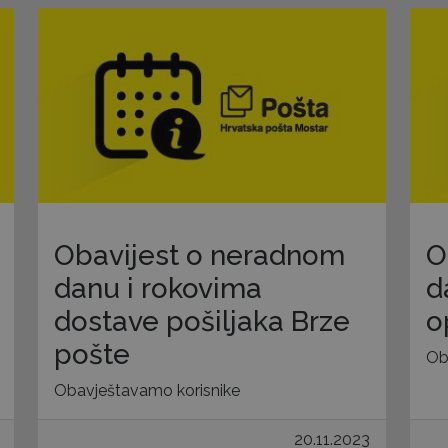
Obavijest o neradnom
O
danu i rokovima
d
dostave pošiljaka Brze
o
pošte
Ob
Obavještavamo korisnike
20.11.2023