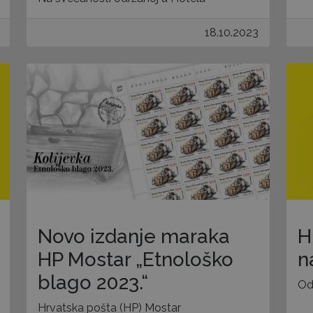
18.10.2023
H
Novo izdanje maraka
n
HP Mostar „Etnološko
blago 2023.“
Od
Hrvatska pošta (HP) Mostar