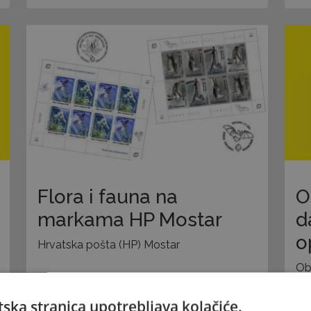
Flora i fauna na
O
markama HP Mostar
d
o
Hrvatska pošta (HP) Mostar
Ob
ska stranica upotrebljava kolačiće.