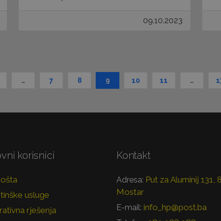
09.10.2023
…
7
8
9
10
11
…
1
vni korisnici
Kontakt
pošta
Put za Aluminij 131,
Adresa:
Mostar
tinške usluge
info_hp@post.ba
E-mail:
ativna rješenja