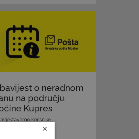
bavijest o neradnom
anu na području
pćine Kupres
avještavamo korisnike
×