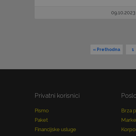
09.10.2023
« Prethodna
1
Privatni korisnici
Poslo
Pismo
Brza 
Paket
Marke
Financijske usluge
Korpor