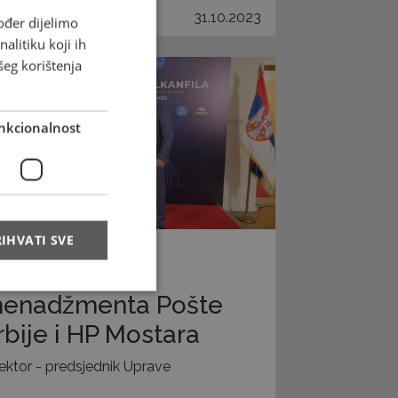
31.10.2023
ođer dijelimo
alitiku koji ih
šeg korištenja
nkcionalnost
IHVATI SVE
astanak
enadžmenta Pošte
rbije i HP Mostara
rektor - predsjednik Uprave