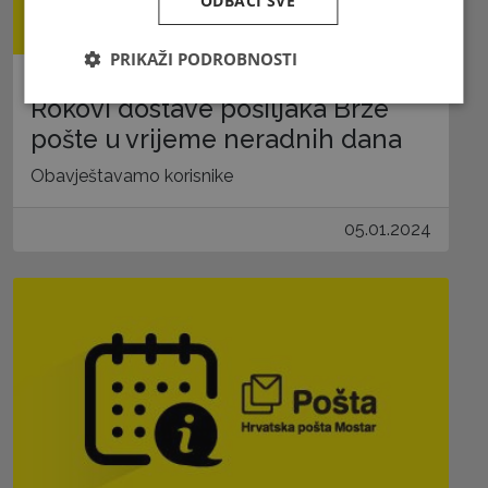
ODBACI SVE
PRIKAŽI PODROBNOSTI
Rokovi dostave pošiljaka Brze
pošte u vrijeme neradnih dana
Obavještavamo korisnike
05.01.2024