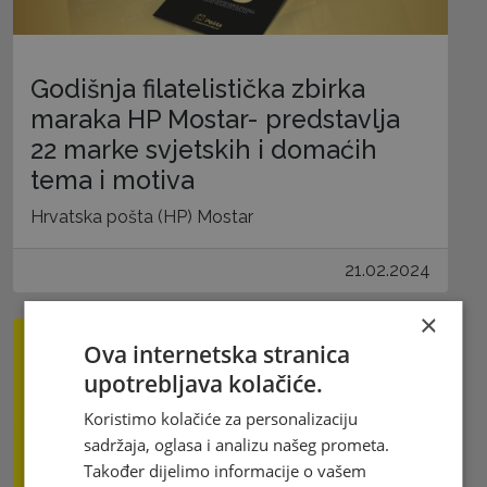
Godišnja filatelistička zbirka
maraka HP Mostar- predstavlja
22 marke svjetskih i domaćih
tema i motiva
Hrvatska pošta (HP) Mostar
21.02.2024
×
Ova internetska stranica
upotrebljava kolačiće.
Koristimo kolačiće za personalizaciju
sadržaja, oglasa i analizu našeg prometa.
Također dijelimo informacije o vašem