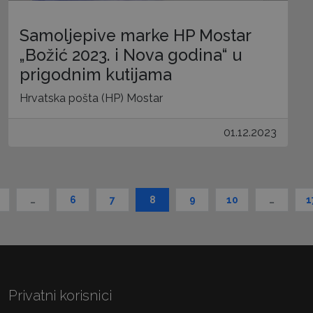
Samoljepive marke HP Mostar
„Božić 2023. i Nova godina“ u
prigodnim kutijama
Hrvatska pošta (HP) Mostar
01.12.2023
…
6
7
8
9
10
…
1
Privatni korisnici