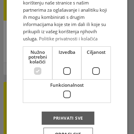
korištenju naše stranice s našim
partnerima za oglašavanje i analitiku koji
ih mogu kombinirati s drugim
informacijama koje ste im dali ili koje su
prikupili iz vašeg korištenja njihovih
Obavijest o neradnom danu na
usluga.
Politike privatnosti i kolačića
području općine Odžak
Nužno
Izvedba
Ciljanost
Obavještavamo korisnike
potrebni
kolačići
06.02.2024
Funkcionalnost
PRIHVATI SVE