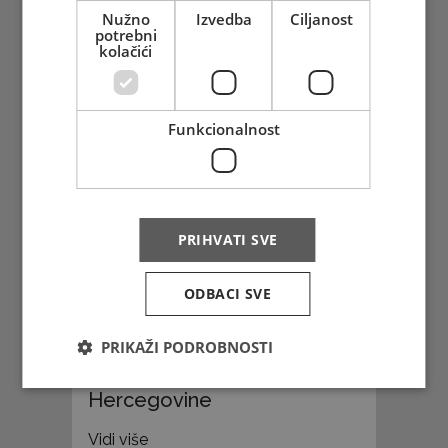
Nužno
Izvedba
Ciljanost
potrebni
kolačići
FDC - Hrvatski
srednjovjekovni gradovi
Livno
Funkcionalnost
Vidi više
PRIHVATI SVE
ODBACI SVE
PRIKAŽI PODROBNOSTI
FDC - 550. obljetnica
Hercegovine
Vidi više