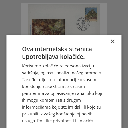
×
Ova internetska stranica
FDC -
upotrebljava kolačiće.
Bosanskohercegovačka
Koristimo kolačiće za personalizaciju
flora 1998. - Hrvatska sibireja
sadržaja, oglasa i analizu našeg prometa.
Vidi više
Također dijelimo informacije o vašem
korištenju naše stranice s našim
partnerima za oglašavanje i analitiku koji
ih mogu kombinirati s drugim
informacijama koje ste im dali ili koje su
prikupili iz vašeg korištenja njihovih
usluga.
Politike privatnosti i kolačića