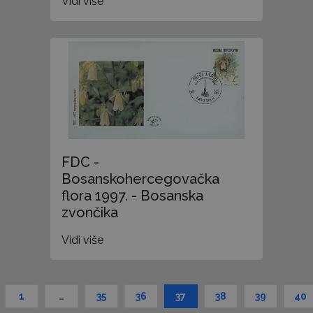
Vidi više
FDC -
Bosanskohercegovačka
flora 1997. - Bosanska
zvončika
Vidi više
1
…
35
36
37
38
39
40