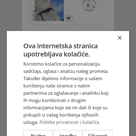
Flora i Fauna 1994.
×
Ova internetska stranica
Vidi više
upotrebljava kolačiće.
Koristimo kolačiće za personalizaciju
sadržaja, oglasa i analizu našeg prometa.
Također dijelimo informacije o vašem
korištenju naše stranice s našim
partnerima za oglašavanje i analitiku koji
ih mogu kombinirati s drugim
informacijama koje ste im dali ili koje su
prikupili iz vašeg korištenja njihovih
FDC - Hercegbosansko
usluga.
Politike privatnosti i kolačića
sakralno blago Ramski križ
Nužno
Izvedba
Ciljanost