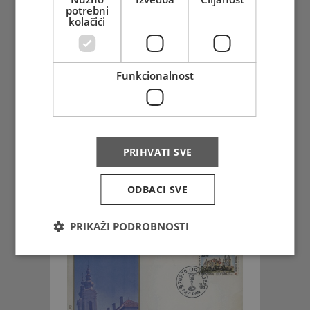
Vidi više
potrebni
kolačići
Funkcionalnost
PRIHVATI SVE
FDC - Proglašenje Hrvatske
Republike Herceg-Bosne
ODBACI SVE
Vidi više
PRIKAŽI PODROBNOSTI