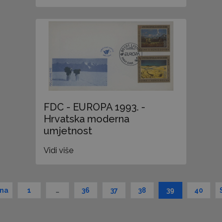
FDC - EUROPA 1993. -
Hrvatska moderna
umjetnost
Vidi više
dna
1
…
36
37
38
39
40