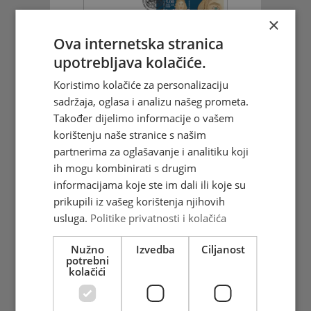
×
Ova internetska stranica
upotrebljava kolačiće.
Koristimo kolačiće za personalizaciju
FDC - Mitovi i flora 2021. -
sadržaja, oglasa i analizu našeg prometa.
Lada
Također dijelimo informacije o vašem
korištenju naše stranice s našim
Vidi više
partnerima za oglašavanje i analitiku koji
ih mogu kombinirati s drugim
informacijama koje ste im dali ili koje su
prikupili iz vašeg korištenja njihovih
usluga.
Politike privatnosti i kolačića
Nužno
Izvedba
Ciljanost
potrebni
kolačići
FDC - Arheološko blago