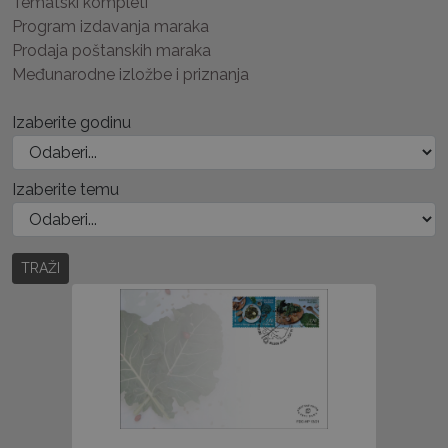
Tematski kompleti
Program izdavanja maraka
Prodaja poštanskih maraka
Međunarodne izložbe i priznanja
Izaberite godinu
Izaberite temu
TRAŽI