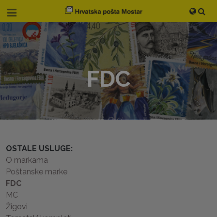
FDC
OSTALE USLUGE:
O markama
Poštanske marke
FDC
MC
Žigovi