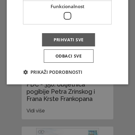
2021. - Sovići
Funkcionalnost
Vidi više
PRIHVATI SVE
ODBACI SVE
PRIKAŽI PODROBNOSTI
FDC - 350. obljetnica
pogibije Petra Zrinskog i
Frana Krste Frankopana
Vidi više