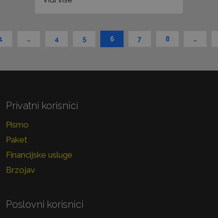
1
…
4
5
6
7
8
…
Privatni korisnici
Pismo
Paket
Financijske usluge
Brzojav
Poslovni korisnici