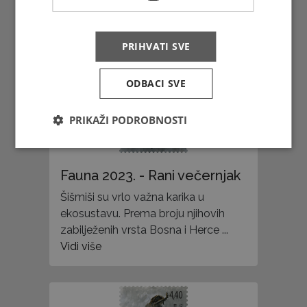
zabilježenih vrsta Bosna i Herce ...
Vidi više
PRIHVATI SVE
ODBACI SVE
PRIKAŽI PODROBNOSTI
Fauna 2023. - Rani večernjak
Šišmiši su vrlo važna karika u
ekosustavu. Prema broju njihovih
zabilježenih vrsta Bosna i Herce ...
Vidi više