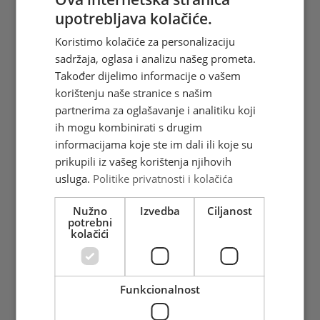
potkovnjak
upotrebljava kolačiće.
Šišmiši su vrlo važna karika u
Koristimo kolačiće za personalizaciju
ekosustavu. Prema broju njihovih
sadržaja, oglasa i analizu našeg prometa.
zabilježenih vrsta Bosna i Herce ...
Također dijelimo informacije o vašem
Vidi više
korištenju naše stranice s našim
partnerima za oglašavanje i analitiku koji
ih mogu kombinirati s drugim
informacijama koje ste im dali ili koje su
prikupili iz vašeg korištenja njihovih
usluga.
Politike privatnosti i kolačića
Nužno
Izvedba
Ciljanost
potrebni
kolačići
Fauna 2023. - Mali
potkovnjak
Šišmiši su vrlo važna karika u
Funkcionalnost
ekosustavu. Prema broju njihovih