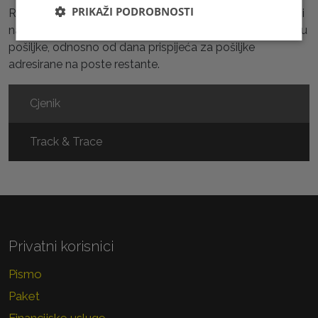
PRIKAŽI PODROBNOSTI
Rokovi utvrđeni u odredbama iz stavka 1. i 2. počinju teći
narednog dana od dana ostavljanja obavijesti o prispijeću
pošiljke, odnosno od dana prispijeća za pošiljke
adresirane na poste restante.
Cjenik
Track & Trace
Privatni korisnici
Pismo
Paket