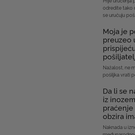
Prije uručenja 
odredite tako
se uručuju poši
Moja je p
preuzeo 
prispijeću
pošiljatel
Nažalost, ne mo
pošiljka vrati po
Da li se 
iz inozems
praćenje 
obzira ima
Naknada u izno
međunarodnog 