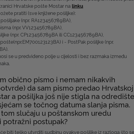
tranici Hrvatske pošte Mostar na
linku
ožete pratiti (sve knjižene pošiljke):
 pošiljake (npr. RA123456789BA),
 pisma (npr. VV123456789BA),
šiljke (npr. CP123456789BA ili CC123456789BA),
e pošte(npr.EM700123123BA) i - PostPak pošiljke (npr.
BA).
unosi se u predviđeno polje u cijelosti i bez razmaka između
naka.
am obično pismo i nemam nikakvih
potvrde) da sam pismo predao Hrvatskoj
ar a pošiljka još nije stigla na odredište
sjećam se točnog datuma slanja pisma.
u tom slučaju u poštanskom uredu
i potražni postupak?
 će biti teško utvrditi sudbinu ovakve pošiljke iz razloga što s