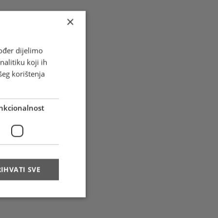
×
ođer dijelimo
alitiku koji ih
šeg korištenja
nkcionalnost
IHVATI SVE