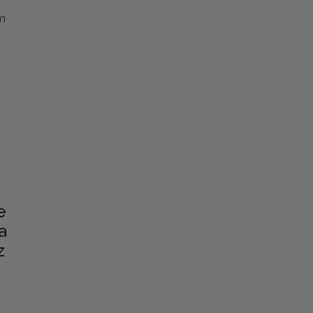
am
e
a
z