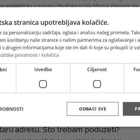
e evidentiraju u sustavu Hrvatske pošte Mostar. Prigovor (na
žnica") se može podnijeti samo za one pošiljke za koje se
o primitku pošiljke.
ska stranica upotrebljava kolačiće.
e za personalizaciju sadržaja, oglasa i analizu našeg prometa. Tak
žave mogu poslati pošiljku uz povrat
em korištenju naše stranice s našim partnerima za oglašavanje i an
uzećem / otkupninom (primatelj plaća
s drugim informacijama koje ste im dali ili koje su prikupili iz va
ikom preuzimanja/uručenja pošiljke)?
olitike privatnosti i kolačića
na osoba iz Bosne i Hercegovine može poslati pošiljku s
bni
Izvedba
Ciljanost
Fu
sljedeće zemlje:
ine vrši primatelj prilikom preuzimanja pošiljke.
rmacije o ovoj usluzi nalaze se na
linku
DROBNOSTI
ODBACI SVE
PR
sam se na novu adresu, a pošta mi još
staru adresu. Što trebam poduzeti?