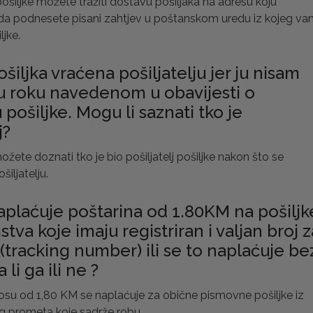
pošiljke možete tražiti dostavu pošiljaka na adresu koju
 da podnesete pisani zahtjev u poštanskom uredu iz kojeg v
ljke.
ošiljka vraćena pošiljatelju jer ju nisam
u roku navedenom u obavijesti o
 pošiljke. Mogu li saznati tko je
j?
žete doznati tko je bio pošiljatelj pošiljke nakon što se
šiljatelju.
naplaćuje poštarina od 1.80KM na pošiljk
tva koje imaju registriran i valjan broj z
(tracking number) ili se to naplaćuje be
 li ga ili ne ?
su od 1,80 KM se naplaćuje za obične pismovne pošiljke iz
prometa koje sadrže robu.