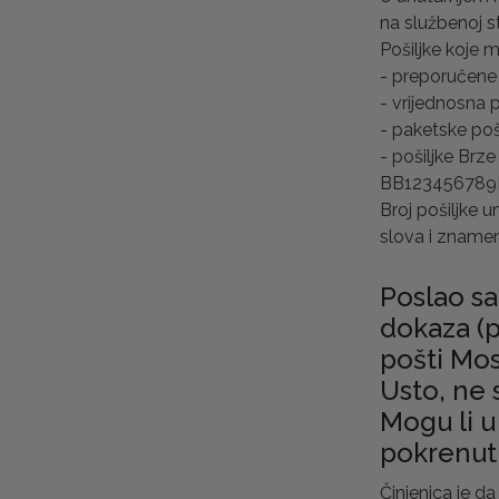
na službenoj s
Pošiljke koje m
- preporučene
- vrijednosna
- paketske po
- pošiljke Brz
BB123456789
Broj pošiljke 
slova i zname
Poslao s
dokaza (
pošti Most
Usto, ne 
Mogu li 
pokrenut
Činjenica je da