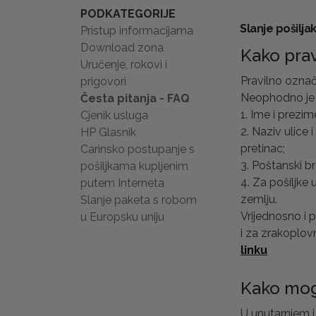
PODKATEGORIJE
Slanje pošilja
Pristup informacijama
Download zona
Kako prav
Uručenje, rokovi i
Pravilno označ
prigovori
Neophodno je d
Česta pitanja - FAQ
1. Ime i prezime
Cjenik usluga
2. Naziv ulice i
HP Glasnik
pretinac;
Carinsko postupanje s
3. Poštanski br
pošiljkama kupljenim
4. Za pošiljk
putem Interneta
zemlju.
Slanje paketa s robom
Vrijednosno i 
u Europsku uniju
i za zrakoplov
linku
Kako mogu
U unutarnjem 