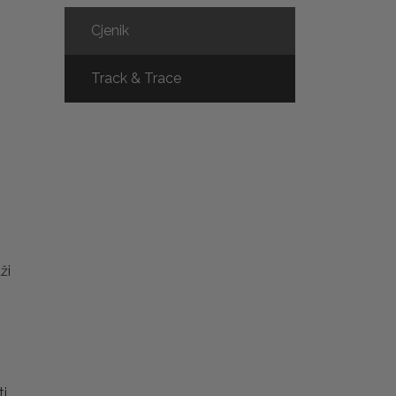
Cjenik
Track & Trace
ži
ti