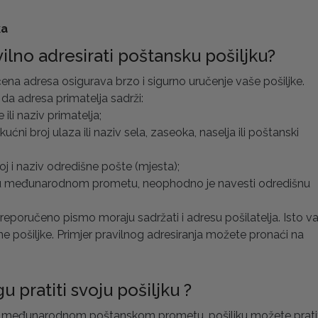
ka
ilno adresirati poštansku pošiljku?
ena adresa osigurava brzo i sigurno uručenje vaše pošiljke.
a adresa primatelja sadrži:
 ili naziv primatelja;
 kućni broj ulaza ili naziv sela, zaseoka, naselja ili poštanski
oj i naziv odredišne pošte (mjesta);
e u međunarodnom prometu, neophodno je navesti odredišnu
preporučeno pismo moraju sadržati i adresu pošilatelja. Isto va
ne pošiljke. Primjer pravilnog adresiranja možete pronaći na
 pratiti svoju pošiljku ?
i međunarodnom poštanskom prometu, pošiljku možete prati