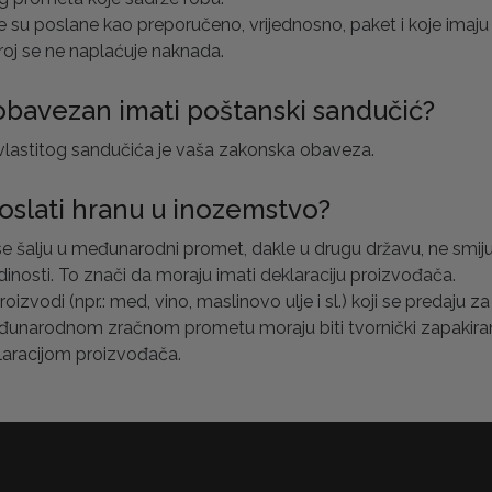
je su poslane kao preporučeno, vrijednosno, paket i koje imaju
broj se ne naplaćuje naknada.
obavezan imati poštanski sandučić?
vlastitog sandučića je vaša zakonska obaveza.
oslati hranu u inozemstvo?
 se šalju u međunarodni promet, dakle u drugu državu, ne smij
adinosti. To znači da moraju imati deklaraciju proizvođača.
izvodi (npr.: med, vino, maslinovo ulje i sl.) koji se predaju za
unarodnom zračnom prometu moraju biti tvornički zapakira
laracijom proizvođača.