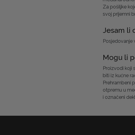
Za pošiljke ko
svoj prijemni 
Jesam li 
Posjedovanje 
Mogu li p
Proizvodi koji
biti iz kućne r
Prehrambeni pro
otpremu u međ
i označeni dek