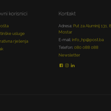
vni korisnici
Kontakt
pošta
Put za Aluminij 131,
Adresa:
Mostar
tinške usluge
info_hp@post.ba
E-mail:
ativna rješenja
080 088 088
Telefon:
ak
Newsletter