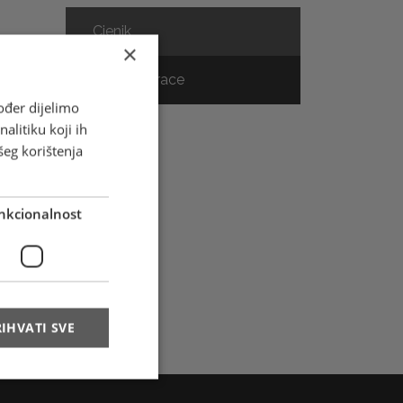
Cjenik
×
Track & Trace
ođer dijelimo
alitiku koji ih
šeg korištenja
nkcionalnost
ar
IHVATI SVE