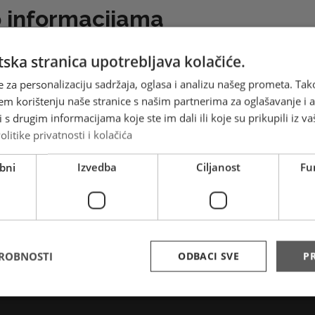
p informacijama
ska stranica upotrebljava kolačiće.
pristup informacijama
e za personalizaciju sadržaja, oglasa i analizu našeg prometa. Tak
em korištenju naše stranice s našim partnerima za oglašavanje i an
ristup informacijama u HP Mostar
s drugim informacijama koje ste im dali ili koje su prikupili iz va
eta
olitike privatnosti i kolačića
eštaj Plana integriteta HP d.o.o. Mostar za 2024. godinu
bni
Izvedba
Ciljanost
Fu
janju Mjera za unaprjeđenje integriteta HP d.o.o. Most
2023.-2027
DROBNOSTI
ODBACI SVE
PR