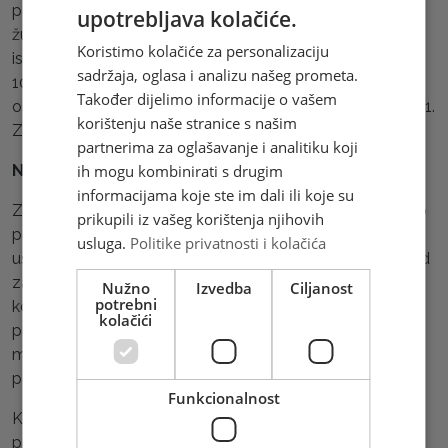
poštanskog pretinca za isporuku svih pošiljaka izuzev
upotrebljava kolačiće.
žurnih kako smo naveli, u iznosu od 4,50 KM, a za
Koristimo kolačiće za personalizaciju
isporuku svih pošiljaka uključujući i žurne u iznosu od
sadržaja, oglasa i analizu našeg prometa.
10,00 KM. Usluga korištenja poštanskog pretinca je
Također dijelimo informacije o vašem
oslobođena plaćanja PDV-a sukladno članku 24. stavak 1.
korištenju naše stranice s našim
Zakona o PDV.
partnerima za oglašavanje i analitiku koji
ih mogu kombinirati s drugim
Način naplate mjesečne naknade
informacijama koje ste im dali ili koje su
Za pravne i fizičke osobe koje nemaju sklopljen ugovor o
prikupili iz vašeg korištenja njihovih
prijenosu poštanskih pošiljaka (ugovor o kreditiranim
usluga.
Politike privatnosti i kolačića
uslugama) mjesečna naknada će se naplaćivati unaprijed
za tekuću godinu u jednokratnom iznosu, a
Nužno
Izvedba
Ciljanost
potrebni
korisnicima/ugovarateljima koji imaju sklopljen ugovor o
kolačići
prijenosu poštanskih pošiljka ista će se naplaćivati
mjesečno u sklopu fakture za prijenos poštanskih
pošiljaka kao posebna stavka.
Funkcionalnost
Korisnici/ugovaratelji koji nemaju sklopljen ugovor o
prijenosu poštanskih pošiljaka, a sklope ugovor o