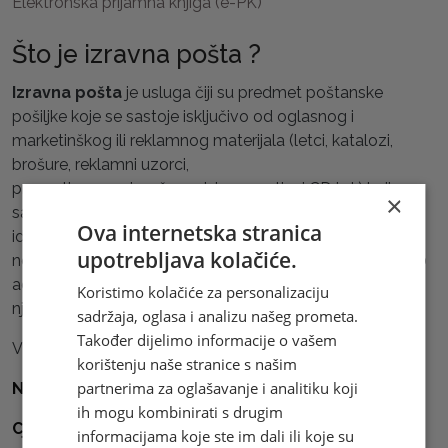
Elektronska prijamna knjiga (e-PK)
Što je izravna pošta ?
Izravna pošta
je usluga čiji su predmet poštanske
pošiljke koje se sastoje isključivo od oglasnog i
marketinškog ili reklamnog materijala (letci, katalozi,
brošure, reklamni uzorci,
promotivne novine, časopisi, promotivni CD i sl.) koji
×
sadrži istovjetnu poruku, izuzev imena, adrese,
Ova internetska stranica
identifikacijske oznake primatelja te drugih izmjena koje
upotrebljava kolačiće.
ne mijenjaju sadržaj poruke,a koje se šalju najmanje na 30
adresa koje je pošiljatelj označio na pošiljkama i na
Koristimo kolačiće za personalizaciju
njihovim omotima.
sadržaja, oglasa i analizu našeg prometa.
Također dijelimo informacije o vašem
Više pogledajte:
korištenju naše stranice s našim
partnerima za oglašavanje i analitiku koji
Namjena usluge Izravna pošta
ih mogu kombinirati s drugim
Cjenik
informacijama koje ste im dali ili koje su