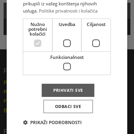
prikupili iz vašeg korištenja njihovih
usluga.
Politike privatnosti i kolačića
Cjenik
Nužno
Izvedba
Ciljanost
Track & Trace
potrebni
kolačići
Funkcionalnost
Privatni korisnici
Pismo
PRIHVATI SVE
Paket
Financijske usluge
ODBACI SVE
Brzojav
PRIKAŽI PODROBNOSTI
Poslovni korisnici