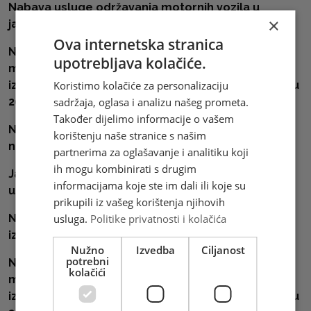
Nabava usluge održavanja motornih vozila u
×
jamstvenom roku (Renault, Citroen, Iveco)
Ova internetska stranica
Nabava likovnih idejnih rješenja za poštanske
upotrebljava kolačiće.
marke i prateće materijale prema Programu
Koristimo kolačiće za personalizaciju
izdavanja prigodnih i redovitih poštanskih maraka u
sadržaja, oglasa i analizu našeg prometa.
2023. godini.
Također dijelimo informacije o vašem
Nabava usluge održavanja vozila marke Toyota
korištenju naše stranice s našim
nakon isteka jamstvenog roka
partnerima za oglašavanje i analitiku koji
ih mogu kombinirati s drugim
Javni poziv za pružanje usluga stručnog
informacijama koje ste im dali ili koje su
usavršavanja za 2022.godinu
prikupili iz vašeg korištenja njihovih
usluga.
Politike privatnosti i kolačića
Najam sustava za satelitsko praćenje vozila sa
izvještajnim sustavom o vozilima
Nužno
Izvedba
Ciljanost
potrebni
Nabava likovnih idejnih rješenja za poštanske
kolačići
marke i prateće materijale prema Programu
izdavanja prigodnih i redovitih poštanskih maraka u