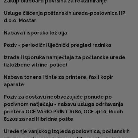
Zakup billboard površina za reklamiranje
Usluge čišćenja poštanskih ureda-poslovnica HP
d.o.o. Mostar
Nabava i isporuka lož ulja
Poziv - periodični liječnički pregled radnika
Izrada i isporuka namještaja za poštanske urede
(izložbene vitrine-police)
Nabava tonera i tinte za printere, fax i kopir
aparate
Poziv za dostavu neobvezujuće ponude po
pozivnom natječaju - nabavu usluga održavanja
printera OCE VARIO PRINT 6180, OCE 4110, Ricoh
8120s za rad Hibridne pošte
Uređenje vanjskog izgleda poslovnica, poštanskih