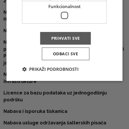
2023. godini
Funkcionalnost
Nabava usluge vanjske revizije financijskih izvješća
HP d.o.o. Mostar za 2022. i 2023. godinu
Nabava i isporuka sredstava za čišćenje
PRIHVATI SVE
Nabava usluge održavanja motornih vozila iz VW
programa nakon isteka jamstvenog roka (PP3, PP4 i
ODBACI SVE
PP5) i održavanja Toyota vozila nakon isteka
jamstvenog roka
PRIKAŽI PODROBNOSTI
Nabava usluge održavanja mrežno komunikacijske
infrastrukture
Licence za bazu podataka uz jednogodišnju
podršku
Nabava i isporuka tiskanica
Nabava usluge održavanja šalterskih pisača