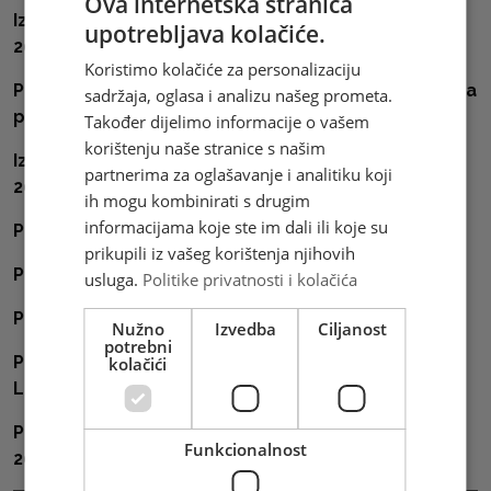
Ova internetska stranica
Izvadak iz plana javnih nabava HP d.o.o. Mostar za
upotrebljava kolačiće.
2022.godinu
Koristimo kolačiće za personalizaciju
Posebna odluka o postupku nabave najma vozila za
sadržaja, oglasa i analizu našeg prometa.
potrebe HP d.o.o. Mostar
Također dijelimo informacije o vašem
korištenju naše stranice s našim
Izvadak iz plana javnih nabava HP d.o.o. Mostar za
partnerima za oglašavanje i analitiku koji
2021.godinu
ih mogu kombinirati s drugim
informacijama koje ste im dali ili koje su
Plan nabava 2020.
prikupili iz vašeg korištenja njihovih
Plan nabava 2019.
usluga.
Politike privatnosti i kolačića
Posebna odluka
Nužno
Izvedba
Ciljanost
potrebni
Posebna odluka - nabava IBM LOTUS
kolačići
LICENCI_2_2019
Posebna odluka - najam prostora na Međ. sajmu
Funkcionalnost
2019_2_2019.