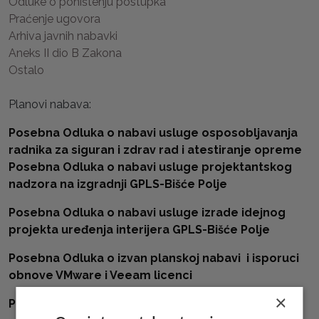
Odluke o poništenju postupka
Praćenje ugovora
Arhiva javnih nabavki
Aneks II dio B Zakona
Ostalo
Planovi nabava:
Posebna Odluka o nabavi usluge osposobljavanja
radnika za siguran i zdrav rad i atestiranje opreme
Posebna Odluka o nabavi usluge projektantskog
nadzora na izgradnji GPLS-Bišće Polje
Posebna Odluka o nabavi usluge izrade idejnog
projekta uređenja interijera GPLS-Bišće Polje
Posebna Odluka o izvan planskoj nabavi i isporuci
obnove VMware i Veeam licenci
×
Plan nabava HP d.o.o. Mostar za 2022. godinu