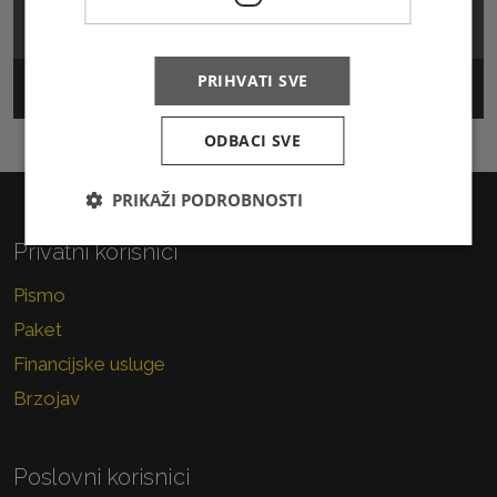
Cjenik
PRIHVATI SVE
Track & Trace
ODBACI SVE
PRIKAŽI PODROBNOSTI
Privatni korisnici
Pismo
Paket
Financijske usluge
Brzojav
Poslovni korisnici