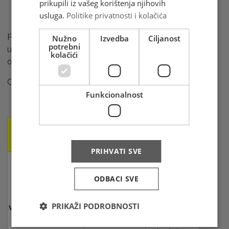
prikupili iz vašeg korištenja njihovih
usluga.
Politike privatnosti i kolačića
PostPak pošiljke možete poslati bez posebne
Nužno
Izvedba
Ciljanost
potrebni
usluge "Otkupnina" iz BiH prema Hrvatskoj i
kolačići
obrnuto.
Carinska i PDV ograničenja
za državu Hrvatsku
:
Funkcionalnost
Poštanska
Davanja
Napomena
pošiljka
PRIHVATI SVE
Ne odnosi se
na alkoholna
ODBACI SVE
Pošiljke
pića,
zanemarive
Oslobođeno od
duhanske
PRIKAŽI PODROBNOSTI
vrijednosti do 160
carine i PDV-a
proizvode,
kn
parfeme i