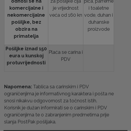
odnosi se na
za pošiljke čija
pića, parfeme
komercijalne i
je vrijednost
i toaletne
nekomercijalne
veća od 160 kn
vode, duhan i
pošiljke, bez
duhanske
obzira na
proizvode
primatelja
Pošiljke iznad 150
Plaća se carina i
eura u kunskoj
PDV
protuvrijednosti
Napomena:
Tablica sa carinskim i PDV
ograničenjima je informativnog karaktera i pošta ne
snosi nikakvu odgovornost za točnost istih.
Korisnik je dužan informirati se o carinskim i PDV
ograničenjima te o zabranjenim predmetima prije
slanja PostPak pošiljaka.