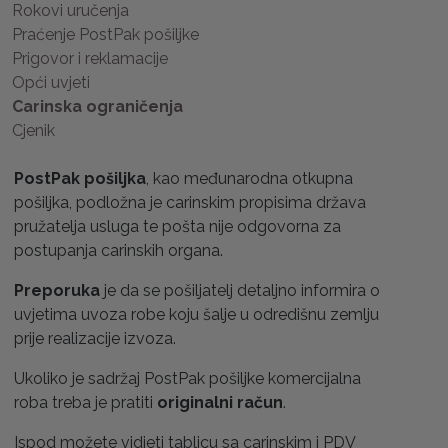
Rokovi uručenja
Praćenje PostPak pošiljke
Prigovor i reklamacije
Opći uvjeti
Carinska ograničenja
Cjenik
PostPak pošiljka
, kao međunarodna otkupna
pošiljka, podložna je carinskim propisima država
pružatelja usluga te pošta nije odgovorna za
postupanja carinskih organa.
Preporuka
je da se pošiljatelj detaljno informira o
uvjetima uvoza robe koju šalje u odredišnu zemlju
prije realizacije izvoza.
Ukoliko je sadržaj PostPak pošiljke komercijalna
roba treba je pratiti
originalni račun
.
Ispod možete vidjeti tablicu sa carinskim i PDV