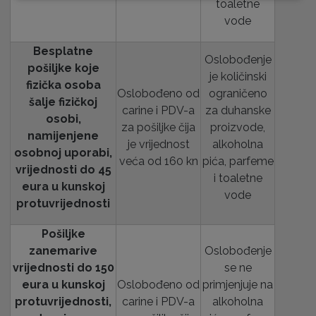
toaletne
vode
Besplatne
Oslobođenje
pošiljke koje
je količinski
fizička osoba
Oslobođeno od
ograničeno
šalje fizičkoj
carine i PDV-a
za duhanske
osobi,
za pošiljke čija
proizvode,
namijenjene
je vrijednost
alkoholna
osobnoj uporabi,
veća od 160 kn
pića, parfeme
vrijednosti do 45
i toaletne
eura u kunskoj
vode
protuvrijednosti
Pošiljke
zanemarive
Oslobođenje
vrijednosti do 150
se ne
eura u kunskoj
Oslobođeno od
primjenjuje na
protuvrijednosti,
carine i PDV-a
alkoholna