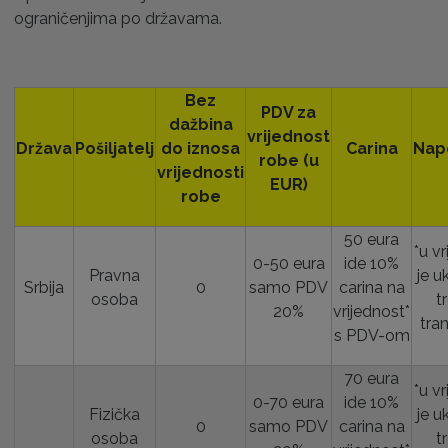
ograničenjima po državama.
Bez
PDV za
dažbina
vrijednost
Država
Pošiljatelj
do iznosa
Carina
Nap
robe (u
vrijednosti
EUR)
robe
50 eura
*u v
0-50 eura
ide 10%
Pravna
je u
Srbija
0
samo PDV
carina na
osoba
t
20%
vrijednost*
tra
s PDV-om
70 eura
*u v
0-70 eura
ide 10%
Fizička
je u
0
samo PDV
carina na
osoba
t