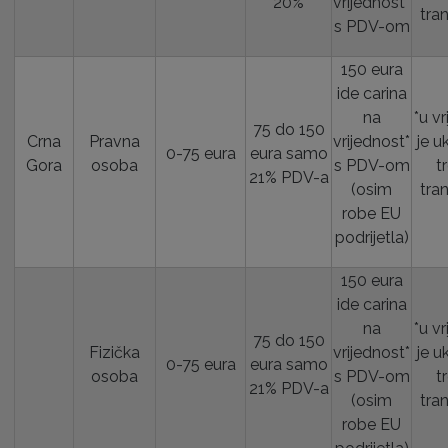
20%
vrijednost*
tra
s PDV-om
150 eura
ide carina
na
*u v
75 do 150
Crna
Pravna
vrijednost*
je u
0-75 eura
eura samo
Gora
osoba
s PDV-om
t
21% PDV-a
(osim
tra
robe EU
podrijetla)
150 eura
ide carina
na
*u v
75 do 150
Fizička
vrijednost*
je u
0-75 eura
eura samo
osoba
s PDV-om
t
21% PDV-a
(osim
tra
robe EU