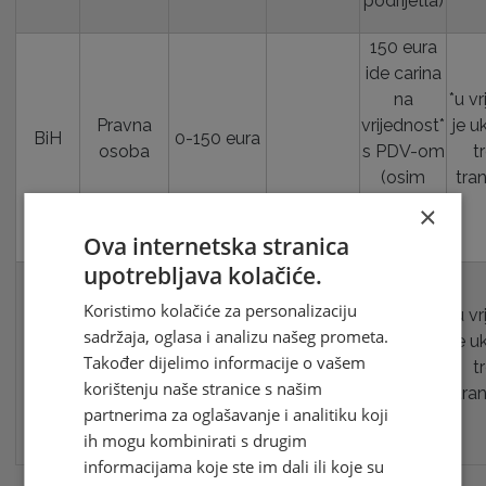
podrijetla)
150 eura
ide carina
na
*u v
Pravna
vrijednost*
je u
BiH
0-150 eura
osoba
s PDV-om
t
(osim
tra
robe EU
×
podrijetla)
Ova internetska stranica
upotrebljava kolačiće.
45 eura
ide carina
Koristimo kolačiće za personalizaciju
*u v
na
sadržaja, oglasa i analizu našeg prometa.
Fizička
je u
0-45 eura
vrijednost*
Također dijelimo informacije o vašem
osoba
t
s PDV-om
korištenju naše stranice s našim
tra
po tarifi
partnerima za oglašavanje i analitiku koji
BiH
ih mogu kombinirati s drugim
informacijama koje ste im dali ili koje su