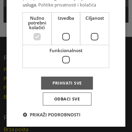
usluga.
Politike privatnosti i kolačića
Track & Trace
Nužno
Izvedba
Ciljanost
potrebni
kolačići
Funkcionalnost
Privatni korisnici
Pismo
Paket
PRIHVATI SVE
Financijske usluge
Brzojav
ODBACI SVE
PRIKAŽI PODROBNOSTI
Poslovni korisnici
Brza pošta