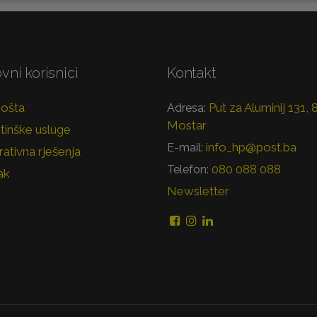
vni korisnici
Kontakt
pošta
Put za Aluminij 131,
Adresa:
Mostar
tinške usluge
info_hp@post.ba
E-mail:
ativna rješenja
080 088 088
Telefon:
ak
Newsletter