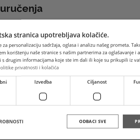
 uručenja
iz bilo kojeg odredišta u BiH u bilo koje odredište u BiH, bez
se županiji ili entitetu nalazili, poslati dokument ili paket „Brzo
ska stranica upotrebljava kolačiće.
ivati isporuku
u roku od 24 sata.
e za personalizaciju sadržaja, oglasa i analizu našeg prometa. Tak
ja možete provjeriti
ovdje
em korištenju naše stranice s našim partnerima za oglašavanje i an
s drugim informacijama koje ste im dali ili koje su prikupili iz va
i dostave su informativnog karaktera i ne vrijede u danima
olitike privatnosti i kolačića
ika i blagdana.
bni
Izvedba
Ciljanost
Fu
formacije o rokovima dostave molimo kontaktirajte
1323
.
DROBNOSTI
ODBACI SVE
PR