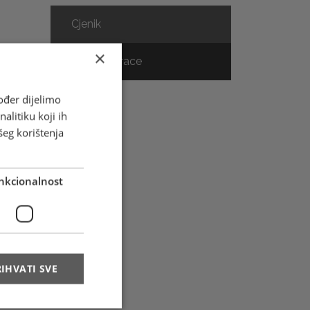
Cjenik
×
Track & Trace
m
ođer dijelimo
alitiku koji ih
šeg korištenja
nkcionalnost
IHVATI SVE