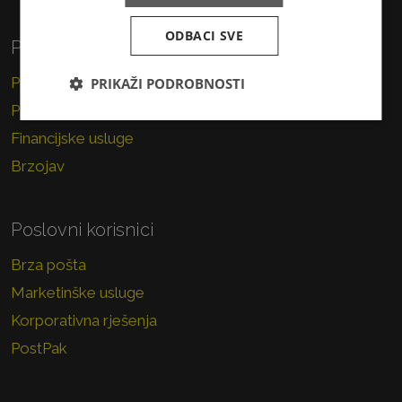
ODBACI SVE
Privatni korisnici
Pismo
PRIKAŽI PODROBNOSTI
Paket
Financijske usluge
Brzojav
Poslovni korisnici
Brza pošta
Marketinške usluge
Korporativna rješenja
PostPak