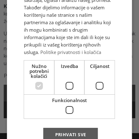
Korisnicima je omogućeno
da u nekoliko koraka
Također dijelimo informacije o vašem
kreiraju nalog za slanje te naruče prikup pošiljke na
korištenju naše stranice s našim
željenoj adresi putem Viber bot-a Brza pošta 1323.
partnerima za oglašavanje i analitiku koji
ih mogu kombinirati s drugim
Uz lansiranje Viber bot-a Brza pošta 1323 stavlja naglasak
informacijama koje ste im dali ili koje su
na inovaciju i poboljšanje korisničkog iskustva. Ovaj korak
prikupili iz vašeg korištenja njihovih
ne samo da modernizira način na koji se komunicira s
usluga.
Politike privatnosti i kolačića
korisnicima, već i jača poziciju Brze pošte 1323 kao lidera
u industriji dostave.
Nužno
Izvedba
Ciljanost
potrebni
kolačići
Pridruži se botu klikom na ->
Viber Brza pošta 1323
Cjenik
Funkcionalnost
Track & Trace
PRIHVATI SVE